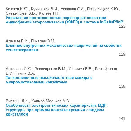
Кижаев К.Ю., Кучинский В.И., Никишин С.А., Погребицкий К.Ю.,
Смирницкий В.Б., Фалеев Н.Н.
Управление протяженностью переходных слоев при
жидкофазной гетероэпитаксии (ЖФГЭ) в системе InGaAsP/InP
123
Алешин В.И., Пикалев Э.М.
Влияние внутренних механических напряжений на свойства
сегнетокерамики
129
Антонова И.Ю., Закосаренко В.М., Ильичев Е.В., Розенфланц
В.И., Тулин В.А.
Тонкопленочные высокочастотные сквиды с
микромостиковыми контактами
135
Вистинь Л.К., Хаимов-Мальков А.В.
Особенности электрооптических характеристик МДП
структуры при прямом контакте кремния с жидким
кристаллом
141