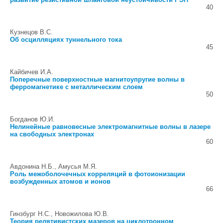
40
Кузнецов В.С.
Об осцилляциях туннельного тока
45
Кайбичев И.А.
Поперечные поверхностные магнитоупругие волны в
ферромагнетике с металлическим слоем
50
Богданов Ю.И.
Нелинейные равновесные электромагнитные волны в лазере
на свободных электронах
60
Авдонина Н.Б., Амусья М.Я.
Роль межоболочечных корреляций в фотоионизации
возбужденных атомов и ионов
66
Гинзбург Н.С., Новожилова Ю.В.
Теория релятивистских мазеров на циклотронном