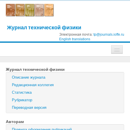
Журнал технической физики
Электронная почта:
tp@journals.ioffe.ru
English translations
Журналы
Журнал технической физики
Журнал технической физики
Описание журнала
Письма в Журнал технической физики
Редакционная коллегия
Статистика
Физика твердого тела
Рубрикатор
Физика и техника полупроводников
Переводная версия
Оптика и спектроскопия
Авторам
Поиск
Правила оформления публикаций