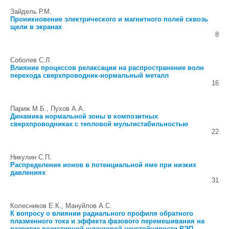
Зайдель Р.М.
Проникновение электрического и магнитного полей сквозь
щели в экранах
8
Соболев С.Л.
Влияние процессов релаксации на распространение волн
перехода сверхпроводник-нормальный металл
16
Париж М.Б., Пухов А.А.
Динамика нормальной зоны в композитных
сверхпроводниках с тепловой мультистабильностью
22
Никулин С.П.
Распределение ионов в потенциальной яме при низких
давлениях
31
Колесников Е.К., Мануйлов А.С.
К вопросу о влиянии радиального профиля обратного
плазменного тока и эффекта фазового перемешивания на
развитие резистивной шланговой неустойчивости РЭП