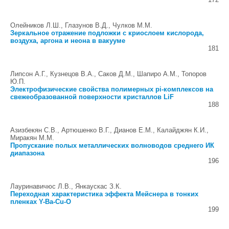
Олейников Л.Ш., Глазунов В.Д., Чулков М.М.
Зеркальное отражение подложки с криослоем кислорода,
воздуха, аргона и неона в вакууме
181
Липсон А.Г., Кузнецов В.А., Саков Д.М., Шапиро А.М., Топоров
Ю.П.
Электрофизические свойства полимерных pi-комплексов на
свежеобразованной поверхности кристаллов LiF
188
Азизбекян С.В., Артюшенко В.Г., Дианов Е.М., Калайджян К.И.,
Миракян М.М.
Пропускание полых металлических волноводов среднего ИК
диапазона
196
Лауринавичюс Л.В., Янкаускас З.К.
Переходная характеристика эффекта Мейснера в тонких
пленках Y-Ba-Cu-O
199