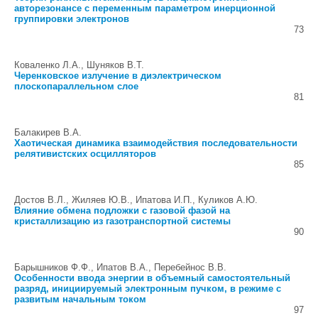
авторезонансе с переменным параметром инерционной
группировки электронов
73
Коваленко Л.А., Шуняков В.Т.
Черенковское излучение в диэлектрическом
плоскопараллельном слое
81
Балакирев В.А.
Хаотическая динамика взаимодействия последовательности
релятивистских осцилляторов
85
Достов В.Л., Жиляев Ю.В., Ипатова И.П., Куликов А.Ю.
Влияние обмена подложки с газовой фазой на
кристаллизацию из газотранспортной системы
90
Барышников Ф.Ф., Ипатов В.А., Перебейнос В.В.
Особенности ввода энергии в объемный самостоятельный
разряд, инициируемый электронным пучком, в режиме с
развитым начальным током
97