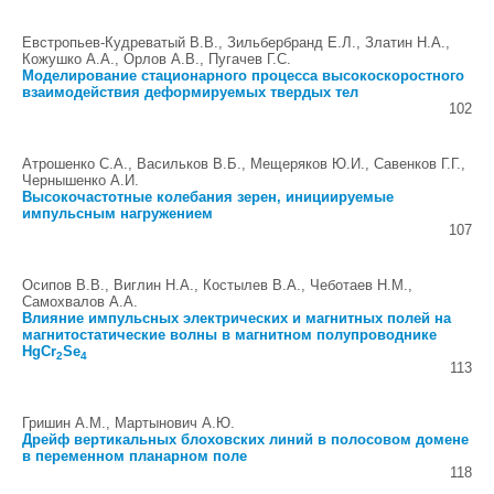
Евстропьев-Кудреватый В.В., Зильбербранд Е.Л., Златин Н.А.,
Кожушко А.А., Орлов А.В., Пугачев Г.С.
Моделирование стационарного процесса высокоскоростного
взаимодействия деформируемых твердых тел
102
Атрошенко С.А., Васильков В.Б., Мещеряков Ю.И., Савенков Г.Г.,
Чернышенко А.И.
Высокочастотные колебания зерен, инициируемые
импульсным нагружением
107
Осипов В.В., Виглин Н.А., Костылев В.А., Чеботаев Н.М.,
Самохвалов А.А.
Влияние импульсных электрических и магнитных полей на
магнитостатические волны в магнитном полупроводнике
HgCr
Se
2
4
113
Гришин А.М., Мартынович А.Ю.
Дрейф вертикальных блоховских линий в полосовом домене
в переменном планарном поле
118