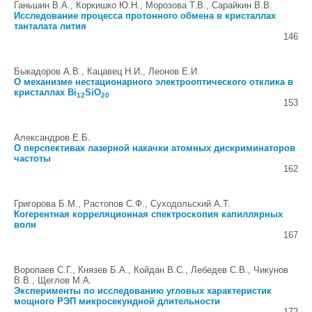
Ганьшин В.А., Коркишко Ю.Н., Морозова Т.В., Сарайкин В.В.
Исследование процесса протонного обмена в кристаллах
танталата лития
146
Быкадоров А.В., Кацавец Н.И., Леонов Е.И.
О механизме нестационарного электрооптического отклика в
кристаллах Bi
SiO
12
20
153
Александров Е.Б.
О перспективах лазерной накачки атомных дискриминаторов
частоты
162
Григорова Б.М., Растопов С.Ф., Суходольский А.Т.
Когерентная корреляционная спектроскопия капиллярных
волн
167
Воропаев С.Г., Князев Б.А., Койдан В.С., Лебедев С.В., Чикунов
В.В., Щеглов М.А.
Эксперименты по исследованию угловых характеристик
мощного РЭП микросекундной длительности
172