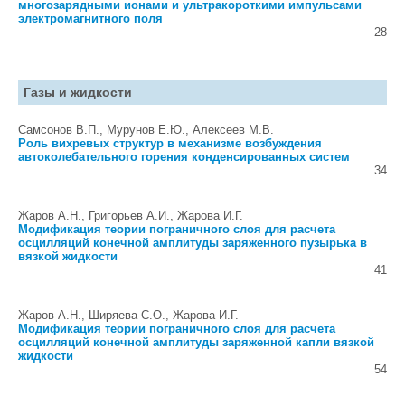
многозарядными ионами и ультракороткими импульсами
электромагнитного поля
28
Газы и жидкости
Самсонов В.П., Мурунов Е.Ю., Алексеев М.В.
Роль вихревых структур в механизме возбуждения
автоколебательного горения конденсированных систем
34
Жаров А.Н., Григорьев А.И., Жарова И.Г.
Модификация теории пограничного слоя для расчета
осцилляций конечной амплитуды заряженного пузырька в
вязкой жидкости
41
Жаров А.Н., Ширяева С.О., Жарова И.Г.
Модификация теории пограничного слоя для расчета
осцилляций конечной амплитуды заряженной капли вязкой
жидкости
54