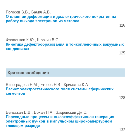
Погосов В.В., Бабич А.В.
О влиянии деформации и диэлектрического покрытия на
работу выхода электронов из металла
116
Фроленков К.Ю., Шоркин В.С.
Кинетика дефектообразования в тонкопленочных вакуумных
конденсатах
125
Краткие сообщения
Виноградова Е.М., Егоров Н.В., Кримская К.А.
Расчет электростатического поля системы сферических
сегментов
128
Бельская Е.В., Бохан П.А., Закревский Дм.Э.
Переходные процессы и высокоэффективная генерация
электронных пучков в импульсном широкоапертурном
тлеющем разряде
132