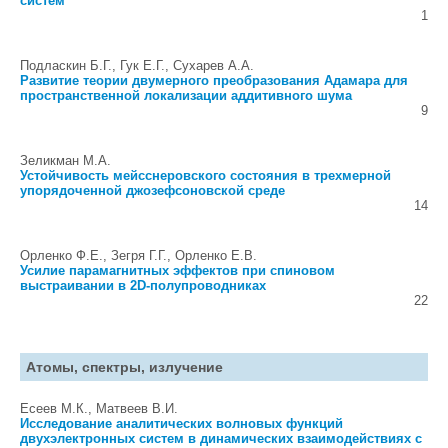
систем
1
Подласкин Б.Г., Гук Е.Г., Сухарев А.А.
Развитие теории двумерного преобразования Адамара для
пространственной локализации аддитивного шума
9
Зеликман М.А.
Устойчивость мейсснеровского состояния в трехмерной
упорядоченной джозефсоновской среде
14
Орленко Ф.Е., Зегря Г.Г., Орленко Е.В.
Усилие парамагнитных эффектов при спиновом
выстраивании в 2D-полупроводниках
22
Атомы, спектры, излучение
Есеев М.К., Матвеев В.И.
Исследование аналитических волновых функций
двухэлектронных систем в динамических взаимодействиях с