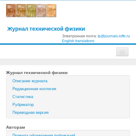
Журнал технической физики
Электронная почта:
tp@journals.ioffe.ru
English translations
Журналы
Журнал технической физики
Журнал технической физики
Описание журнала
Письма в Журнал технической физики
Редакционная коллегия
Статистика
Физика твердого тела
Рубрикатор
Физика и техника полупроводников
Переводная версия
Оптика и спектроскопия
Авторам
Поиск
Правила оформления публикаций