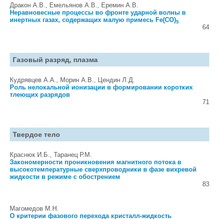
Дракон А.В., Емельянов А.В., Еремин А.В.
Неравновесные процессы во фронте ударной волны в
инертных газах, содержащих малую примесь Fe(CO)
5
64
Газовый разряд, плазма
Кудрявцев А.А., Морин А.В., Цендин Л.Д.
Роль нелокальной ионизации в формировании коротких
тлеющих разрядов
71
Твердое тело
Краснюк И.Б., Таранец Р.М.
Закономерности проникновения магнитного потока в
высокотемпературные сверхпроводники в фазе вихревой
жидкости в режиме с обострением
83
Магомедов М.Н.
О критерии фазового перехода кристалл-жидкость