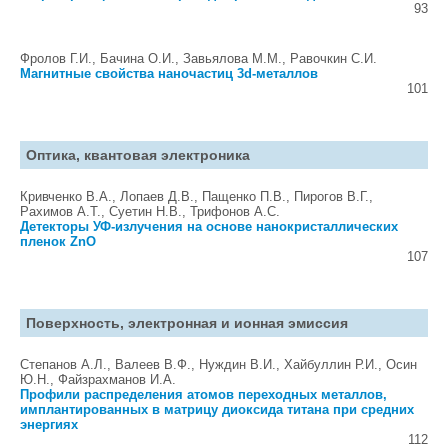
93
Фролов Г.И., Бачина О.И., Завьялова М.М., Равочкин С.И.
Магнитные свойства наночастиц 3d-металлов
101
Оптика, квантовая электроника
Кривченко В.А., Лопаев Д.В., Пащенко П.В., Пирогов В.Г.,
Рахимов А.Т., Суетин Н.В., Трифонов А.С.
Детекторы УФ-излучения на основе нанокристаллических
пленок ZnO
107
Поверхность, электронная и ионная эмиссия
Степанов А.Л., Валеев В.Ф., Нуждин В.И., Хайбуллин Р.И., Осин
Ю.Н., Файзрахманов И.А.
Профили распределения атомов переходных металлов,
имплантированных в матрицу диоксида титана при средних
энергиях
112