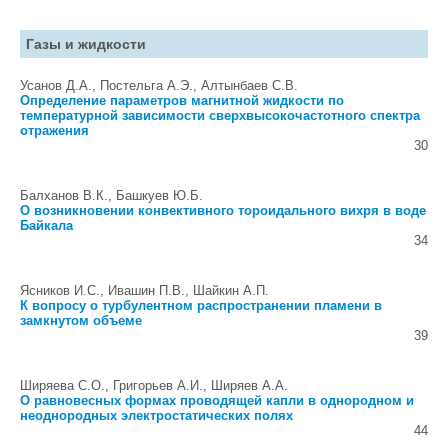
Газы и жидкости
Усанов Д.А., Постельга А.Э., Алтынбаев С.В.
Определение параметров магнитной жидкости по
температурной зависимости сверхвысокочастотного спектра
отражения
30
Балханов В.К., Башкуев Ю.Б.
О возникновении конвективного тороидального вихря в воде
Байкала
34
Ясников И.С., Ивашин П.В., Шайкин А.П.
К вопросу о турбулентном распространении пламени в
замкнутом объеме
39
Ширяева С.О., Григорьев А.И., Ширяев А.А.
О равновесных формах проводящей капли в однородном и
неоднородных электростатических полях
44