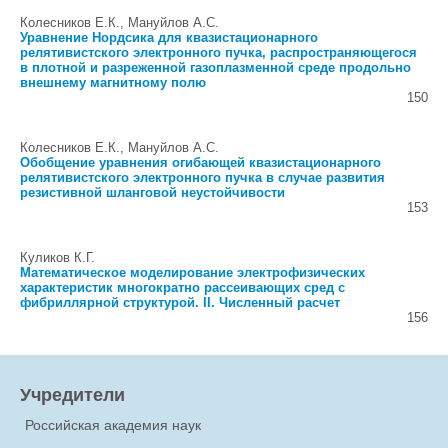
Колесников Е.К., Мануйлов А.С.
Уравнение Нордсика для квазистационарного
релятивистского электронного пучка, распространяющегося
в плотной и разреженной газоплазменной среде продольно
внешнему магнитному полю
150
Колесников Е.К., Мануйлов А.С.
Обобщение уравнения огибающей квазистационарного
релятивистского электронного пучка в случае развития
резистивной шланговой неустойчивости
153
Куликов К.Г.
Математическое моделирование электрофизических
характеристик многократно рассеивающих сред с
фибриллярной структурой. II. Численный расчет
156
Учредители
Российская академия наук