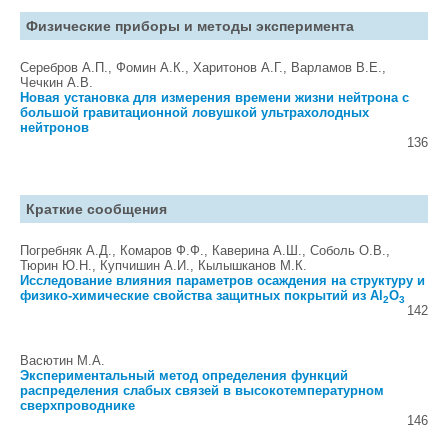
Физические приборы и методы эксперимента
Серебров А.П., Фомин А.К., Харитонов А.Г., Варламов В.Е.,
Чечкин А.В.
Новая установка для измерения времени жизни нейтрона с
большой гравитационной ловушкой ультрахолодных
нейтронов
136
Краткие сообщения
Погребняк А.Д., Комаров Ф.Ф., Каверина А.Ш., Соболь О.В.,
Тюрин Ю.Н., Купчишин А.И., Кылышканов М.К.
Исследование влияния параметров осаждения на структуру и
физико-химические свойства защитных покрытий из Al
O
2
3
142
Васютин М.А.
Экспериментальный метод определения функций
распределения слабых связей в высокотемпературном
сверхпроводнике
146