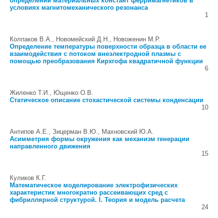
определении материальных констант ферримагнетиков в
условиях магнитомеханического резонанса
1
Колпаков В.А., Новомейский Д.Н., Новоженин М.Р.
Определение температуры поверхности образца в области ее
взаимодействия с потоком внеэлектродной плазмы с
помощью преобразования Кирхгофа квадратичной функции
6
Жиленко Т.И., Ющенко О.В.
Статическое описание стохастической системы конденсации
10
Антипов А.Е., Зицерман В.Ю., Махновский Ю.А.
Асимметрия формы окружения как механизм генерации
направленного движения
15
Куликов К.Г.
Математическое моделирование электрофизических
характеристик многократно рассеивающих сред с
фибриллярной структурой. I. Теория и модель расчета
24