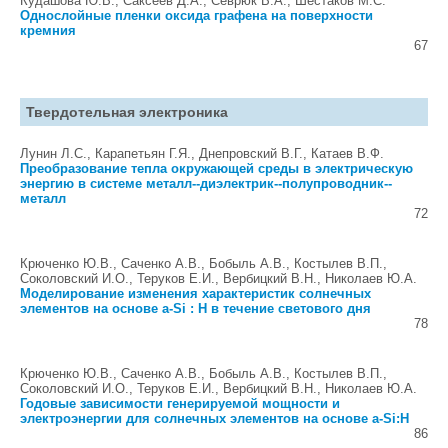
Кудашова Ю.В., Саксеев Д.А., Севрюк В.А., Шестаков М.С.
Однослойные пленки оксида графена на поверхности
кремния
67
Твердотельная электроника
Лунин Л.С., Карапетьян Г.Я., Днепровский В.Г., Катаев В.Ф.
Преобразование тепла окружающей среды в электрическую
энергию в системе металл--диэлектрик--полупроводник--
металл
72
Крюченко Ю.В., Саченко А.В., Бобыль А.В., Костылев В.П.,
Соколовский И.О., Теруков Е.И., Вербицкий В.Н., Николаев Ю.А.
Моделирование изменения характеристик солнечных
элементов на основе a-Si : H в течение светового дня
78
Крюченко Ю.В., Саченко А.В., Бобыль А.В., Костылев В.П.,
Соколовский И.О., Теруков Е.И., Вербицкий В.Н., Николаев Ю.А.
Годовые зависимости генерируемой мощности и
электроэнергии для солнечных элементов на основе a-Si:H
86