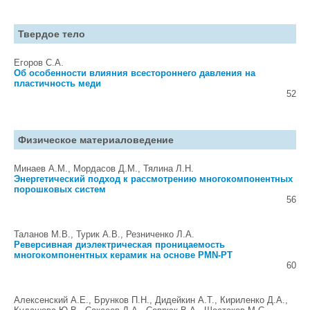
Твердое тело
Егоров С.А.
Об особенности влияния всестороннего давления на
пластичность меди
52
Физическое материаловедение
Минаев A.M., Мордасов Д.М., Тялина Л.Н.
Энергетический подход к рассмотрению многокомпонентных
порошковых систем
56
Таланов М.В., Турик А.В., Резниченко Л.А.
Реверсивная диэлектрическая проницаемость
многокомпонентных керамик на основе PMN-PT
60
Алексенский А.Е., Брунков П.Н., Дидейкин А.Т., Кириленко Д.А.,