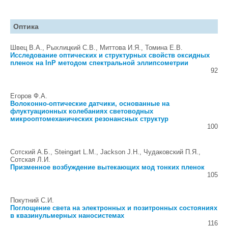
Оптика
Швец В.А., Рыхлицкий С.В., Миттова И.Я., Томина Е.В.
Исследование оптических и структурных свойств оксидных
пленок на InP методом спектральной эллипсометрии
92
Егоров Ф.А.
Волоконно-оптические датчики, основанные на
флуктуационных колебаниях световодных
микрооптомеханических резонансных структур
100
Сотский А.Б., Steingart L.M., Jackson J.H., Чудаковский П.Я.,
Сотская Л.И.
Призменное возбуждение вытекающих мод тонких пленок
105
Покутний С.И.
Поглощение света на электронных и позитронных состояниях
в квазинульмерных наносистемах
116