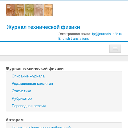
Журнал технической физики
Электронная почта:
tp@journals.ioffe.ru
English translations
Журналы
Журнал технической физики
Журнал технической физики
Описание журнала
Письма в Журнал технической физики
Редакционная коллегия
Статистика
Физика твердого тела
Рубрикатор
Физика и техника полупроводников
Переводная версия
Оптика и спектроскопия
Авторам
Поиск
Правила оформления публикаций