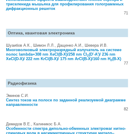
триселенида мышьяка для профилирования голограммных
дифракционных решеток
71
Оптика, квантовая электроника
Шуаибов А.К., Шимон Л.Л., Дащенко А.И., Шевера И.В.
Многоволновый электроразрядный излучатель на системе
полос lambda=308 nm XeCl(B-X)/258 nm Cl
(D'-A')/ 236 nm
2
XeCl(D-X)/ 222 nm KrCl(B-X)/ 175 nm ArCl(B-X)/160 nm H
(B-X)
2
77
Радиофизика
Эминов С.И.
Синтез токов на полосе по заданной реализуемой диаграмме
направленности
82
Демидов В.Е., Калиникос Б.А.
Особенности спектра дипольно-обменных электромаг нитно-
спиновых волн в несимметричных структурах металл--