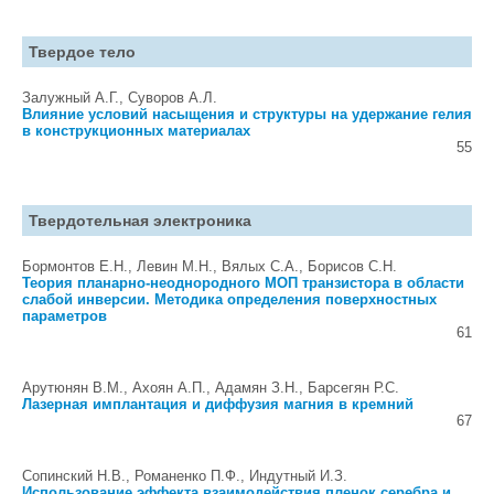
Твердое тело
Залужный А.Г., Суворов А.Л.
Влияние условий насыщения и структуры на удержание гелия
в конструкционных материалах
55
Твердотельная электроника
Бормонтов Е.Н., Левин М.Н., Вялых С.А., Борисов С.Н.
Теория планарно-неоднородного МОП транзистора в области
слабой инверсии. Методика определения поверхностных
параметров
61
Арутюнян В.М., Ахоян А.П., Адамян З.Н., Барсегян Р.С.
Лазерная имплантация и диффузия магния в кремний
67
Сопинский Н.В., Романенко П.Ф., Индутный И.З.
Использование эффекта взаимодействия пленок серебра и