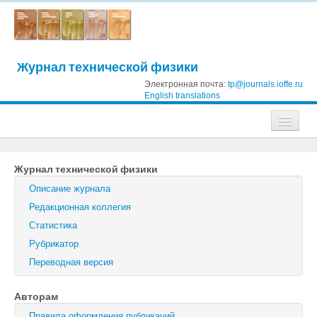
Журнал технической физики
Электронная почта:
tp@journals.ioffe.ru
English translations
Журналы
Журнал технической физики
Журнал технической физики
Описание журнала
Письма в Журнал технической физики
Редакционная коллегия
Статистика
Физика твердого тела
Рубрикатор
Физика и техника полупроводников
Переводная версия
Оптика и спектроскопия
Авторам
Поиск
Правила оформления публикаций