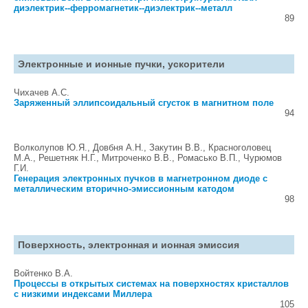
диэлектрик--ферромагнетик--диэлектрик--металл
89
Электронные и ионные пучки, ускорители
Чихачев А.С.
Заряженный эллипсоидальный сгусток в магнитном поле
94
Волколупов Ю.Я., Довбня А.Н., Закутин В.В., Красноголовец
М.А., Решетняк Н.Г., Митроченко В.В., Ромасько В.П., Чурюмов
Г.И.
Генерация электронных пучков в магнетронном диоде с
металлическим вторично-эмиссионным катодом
98
Поверхность, электронная и ионная эмиссия
Войтенко В.А.
Процессы в открытых системах на поверхностях кристаллов
с низкими индексами Миллера
105