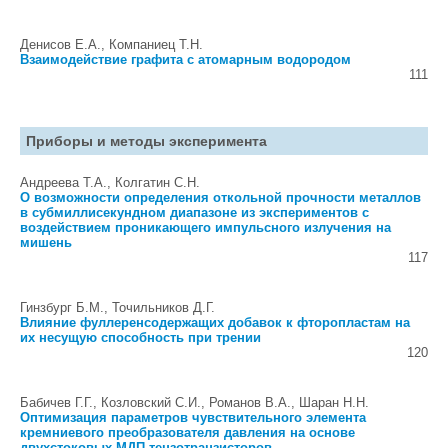
Денисов Е.А., Компаниец Т.Н.
Взаимодействие графита с атомарным водородом
111
Приборы и методы эксперимента
Андреева Т.А., Колгатин С.Н.
О возможности определения откольной прочности металлов
в субмиллисекундном диапазоне из экспериментов с
воздействием проникающего импульсного излучения на
мишень
117
Гинзбург Б.М., Точильников Д.Г.
Влияние фуллеренсодержащих добавок к фторопластам на
их несущую способность при трении
120
Бабичев Г.Г., Козловский С.И., Романов В.А., Шаран Н.Н.
Оптимизация параметров чувствительного элемента
кремниевого преобразователя давления на основе
двухстоковых МДП тензотранзисторов