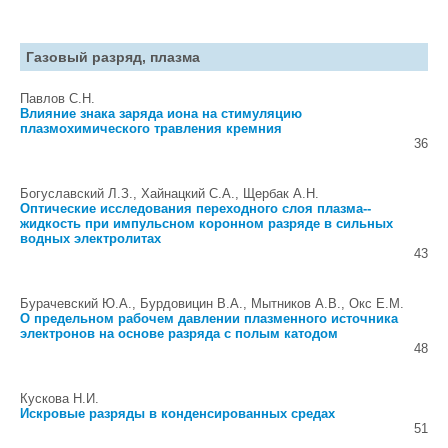
Газовый разряд, плазма
Павлов С.Н.
Влияние знака заряда иона на стимуляцию
плазмохимического травления кремния
36
Богуславский Л.З., Хайнацкий С.А., Щербак А.Н.
Оптические исследования переходного слоя плазма--
жидкость при импульсном коронном разряде в сильных
водных электролитах
43
Бурачевский Ю.А., Бурдовицин В.А., Мытников А.В., Окс Е.М.
О предельном рабочем давлении плазменного источника
электронов на основе разряда с полым катодом
48
Кускова Н.И.
Искровые разряды в конденсированных средах
51