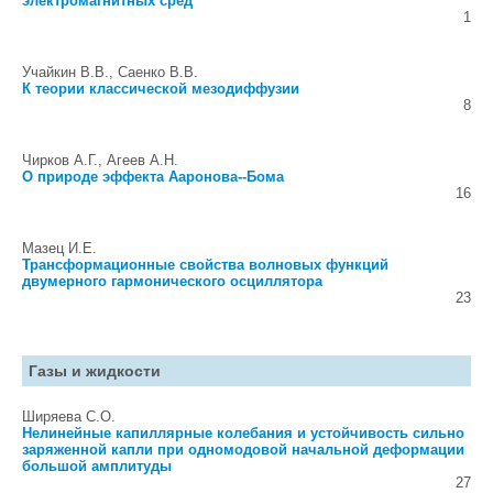
электромагнитных сред
1
Учайкин В.В., Саенко В.В.
К теории классической мезодиффузии
8
Чирков А.Г., Агеев А.Н.
О природе эффекта Ааронова--Бома
16
Мазец И.Е.
Трансформационные свойства волновых функций
двумерного гармонического осциллятора
23
Газы и жидкости
Ширяева С.О.
Нелинейные капиллярные колебания и устойчивость сильно
заряженной капли при одномодовой начальной деформации
большой амплитуды
27