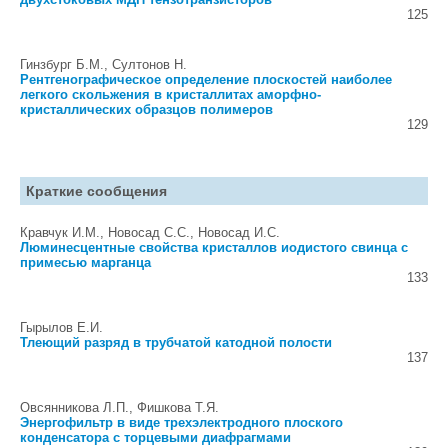
125
Гинзбург Б.М., Султонов Н.
Рентгенографическое определение плоскостей наиболее
легкого скольжения в кристаллитах аморфно-
кристаллических образцов полимеров
129
Краткие сообщения
Кравчук И.М., Новосад С.С., Новосад И.С.
Люминесцентные свойства кристаллов иодистого свинца с
примесью марганца
133
Гырылов Е.И.
Тлеющий разряд в трубчатой катодной полости
137
Овсянникова Л.П., Фишкова Т.Я.
Энергофильтр в виде трехэлектродного плоского
конденсатора с торцевыми диафрагмами