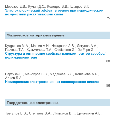
Морозов Е.В., Кучин Д.С., Коледов В.В., Шавров В.Г.
Эластокалорический эффект в резине при периодическом
воздействии растягивающей силы
75
Физическое материаловедение
Кудряшов М.А., Машин А.И., Нежданов А.В., Логунов А.А.,
Грачева Т.А., Кузьмичева Т.А., Chidichimo G., De Filpo G.
Структура и оптические свойства нанокомпозитов серебро/
полиакрилонитрил
80
Партизан Г., Мансуров Б.З., Медянова Б.С., Кошанова А.Б.,
Алиев Б.А.
Исследование электровзрывных нанопорошков никеля
86
Твердотельная электроника
Трегулов В.В., Степанов В.А., Литвинов В.Г., Ермачихин А.В.