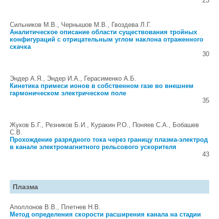
23
Сильников М.В., Чернышов М.В., Гвоздева Л.Г.
Аналитическое описание области существования тройных
конфигураций с отрицательным углом наклона отраженного
скачка
30
Эндер А.Я., Эндер И.А., Герасименко А.Б.
Кинетика примеси ионов в собственном газе во внешнем
гармоническом электрическом поле
35
Жуков Б.Г., Резников Б.И., Куракин Р.О., Поняев С.А., Бобашев
С.В.
Прохождение разрядного тока через границу плазма-электрод
в канале электромагнитного рельсового ускорителя
43
Плазма
Аполлонов В.В., Плетнев Н.В.
Метод определения скорости расширения канала на стадии