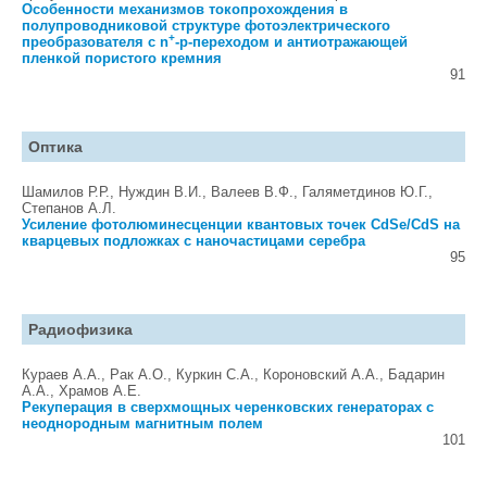
Особенности механизмов токопрохождения в
полупроводниковой структуре фотоэлектрического
+
преобразователя с n
-p-переходом и антиотражающей
пленкой пористого кремния
91
Оптика
Шамилов Р.Р., Нуждин В.И., Валеев В.Ф., Галяметдинов Ю.Г.,
Степанов А.Л.
Усиление фотолюминесценции квантовых точек CdSe/CdS на
кварцевых подложках с наночастицами серебра
95
Радиофизика
Кураев A.A., Рак A.O., Куркин C.A., Короновский A.A., Бадарин
A.A., Храмов A.E.
Рекуперация в сверхмощных черенковских генераторах с
неоднородным магнитным полем
101