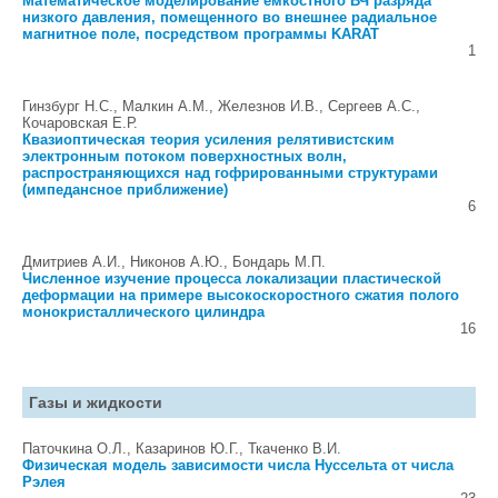
Математическое моделирование емкостного ВЧ разряда
низкого давления, помещенного во внешнее радиальное
магнитное поле, посредством программы KARAT
1
Гинзбург Н.С., Малкин А.М., Железнов И.В., Сергеев А.С.,
Кочаровская Е.Р.
Квазиоптическая теория усиления релятивистским
электронным потоком поверхностных волн,
распространяющихся над гофрированными структурами
(импедансное приближение)
6
Дмитриев А.И., Никонов А.Ю., Бондарь М.П.
Численное изучение процесса локализации пластической
деформации на примере высокоскоростного сжатия полого
монокристаллического цилиндра
16
Газы и жидкости
Паточкина О.Л., Казаринов Ю.Г., Ткаченко В.И.
Физическая модель зависимости числа Нуссельта от числа
Рэлея