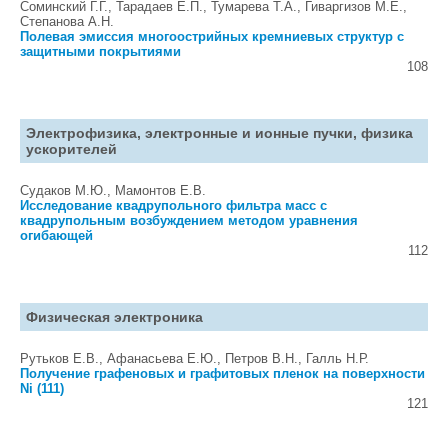
Соминский Г.Г., Тарадаев Е.П., Тумарева Т.А., Гиваргизов М.Е.,
Степанова А.Н.
Полевая эмиссия многоострийных кремниевых структур с
защитными покрытиями
108
Электрофизика, электронные и ионные пучки, физика
ускорителей
Судаков М.Ю., Мамонтов Е.В.
Исследование квадрупольного фильтра масс с
квадрупольным возбуждением методом уравнения
огибающей
112
Физическая электроника
Рутьков Е.В., Афанасьева Е.Ю., Петров В.Н., Галль Н.Р.
Получение графеновых и графитовых пленок на поверхности
Ni (111)
121