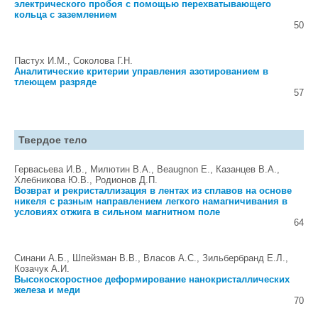
электрического пробоя с помощью перехватывающего
кольца с заземлением
50
Пастух И.М., Соколова Г.Н.
Аналитические критерии управления азотированием в
тлеющем разряде
57
Твердое тело
Гервасьева И.В., Милютин В.А., Beaugnon E., Казанцев В.А.,
Хлебникова Ю.В., Родионов Д.П.
Возврат и рекристаллизация в лентах из сплавов на основе
никеля с разным направлением легкого намагничивания в
условиях отжига в сильном магнитном поле
64
Синани А.Б., Шпейзман В.В., Власов А.С., Зильбербранд Е.Л.,
Козачук А.И.
Высокоскоростное деформирование нанокристаллических
железа и меди
70