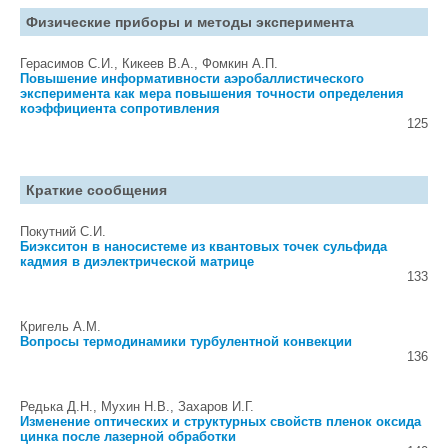
Физические приборы и методы эксперимента
Герасимов С.И., Кикеев В.А., Фомкин А.П.
Повышение информативности аэробаллистического
эксперимента как мера повышения точности определения
коэффициента сопротивления
125
Краткие сообщения
Покутний С.И.
Биэкситон в наносистеме из квантовых точек сульфида
кадмия в диэлектрической матрице
133
Кригель А.М.
Вопросы термодинамики турбулентной конвекции
136
Редька Д.Н., Мухин Н.В., Захаров И.Г.
Изменение оптических и структурных свойств пленок оксида
цинка после лазерной обработки