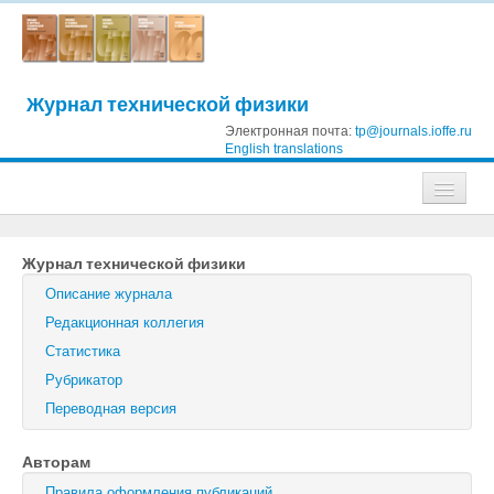
Журнал технической физики
Электронная почта:
tp@journals.ioffe.ru
English translations
Журналы
Журнал технической физики
Журнал технической физики
Описание журнала
Письма в Журнал технической физики
Редакционная коллегия
Статистика
Физика твердого тела
Рубрикатор
Физика и техника полупроводников
Переводная версия
Оптика и спектроскопия
Авторам
Поиск
Правила оформления публикаций