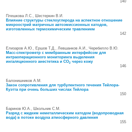
140
Плешкова Л.С., Шестеркин В.И.
Влияние структуры стеклоуглерода на аспектное отношение
микроострий матричных автоэмиссионных катодов,
изготовленных термохимическим травлением
142
Елизаров А.Ю., Ершов Т.Д., Левшанков А.И., Черебилло В.Ю.
Масс-спектрометр с мембранным интерфейсом для
интраоперационного мониторинга выделения
ингаляционного анестетика и CO
через кожу
2
146
Балонишников A.M.
Закон сопротивления для турбулентного течения Тейлора-
Куэтта при очень больших числах Тейлора
150
Баринов Ю.А., Школьник С.М.
Разряд с жидким неметаллическим катодом (водопроводная
вода) в потоке воздуха атмосферного давления
155