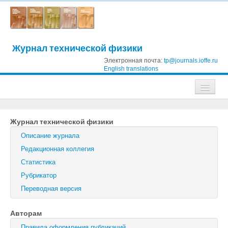
Журнал технической физики
Электронная почта:
tp@journals.ioffe.ru
English translations
Журналы
Журнал технической физики
Журнал технической физики
Описание журнала
Письма в Журнал технической физики
Редакционная коллегия
Статистика
Физика твердого тела
Рубрикатор
Физика и техника полупроводников
Переводная версия
Оптика и спектроскопия
Авторам
Поиск
Правила оформления публикаций