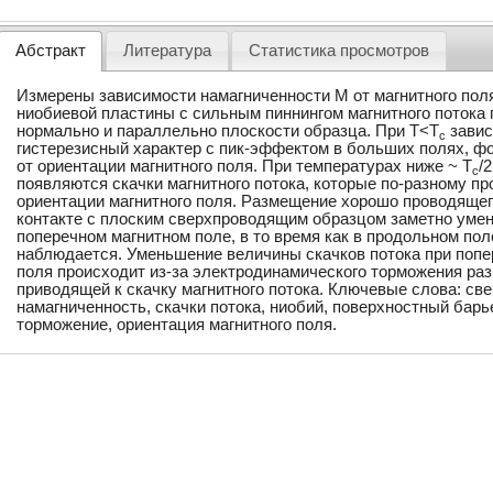
Абстракт
Литература
Статистика просмотров
Измерены зависимости намагниченности M от магнитного пол
ниобиевой пластины с сильным пиннингом магнитного потока 
нормально и параллельно плоскости образца. При T<T
завис
c
гистерезисный характер с пик-эффектом в больших полях, фо
от ориентации магнитного поля. При температурах ниже ~ T
/
c
появляются скачки магнитного потока, которые по-разному п
ориентации магнитного поля. Размещение хорошо проводящег
контакте с плоским сверхпроводящим образцом заметно умен
поперечном магнитном поле, в то время как в продольном пол
наблюдается. Уменьшение величины скачков потока при попе
поля происходит из-за электродинамического торможения раз
приводящей к скачку магнитного потока. Ключевые слова: св
намагниченность, скачки потока, ниобий, поверхностный бар
торможение, ориентация магнитного поля.