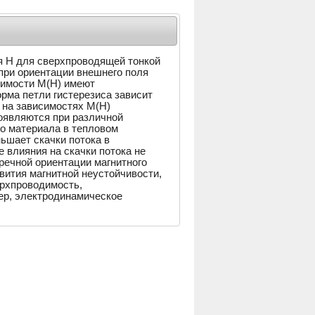
я H для сверхпроводящей тонкой
при ориентации внешнего поля
имости M(H) имеют
рма петли гистерезиса зависит
2 на зависимостях M(H)
роявляются при различной
о материала в тепловом
ьшает скачки потока в
е влияния на скачки потока не
речной ориентации магнитного
вития магнитной неустойчивости,
ерхпроводимость,
ьер, электродинамическое