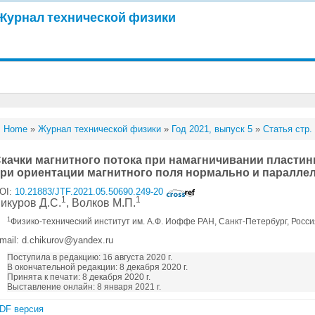
Журнал технической физики
Home
»
Журнал технической физики
»
Год 2021, выпуск 5
»
Статья стр.
качки магнитного потока при намагничивании пласти
ри ориентации магнитного поля нормально и паралле
OI:
10.21883/JTF.2021.05.50690.249-20
1
1
икуров Д.С.
, Волков М.П.
1
Физико-технический институт им. А.Ф. Иоффе РАН, Санкт-Петербург, Росс
mail: d.chikurov@yandex.ru
Поступила в редакцию: 16 августа 2020 г.
В окончательной редакции: 8 декабря 2020 г.
Принята к печати: 8 декабря 2020 г.
Выставление онлайн: 8 января 2021 г.
DF версия