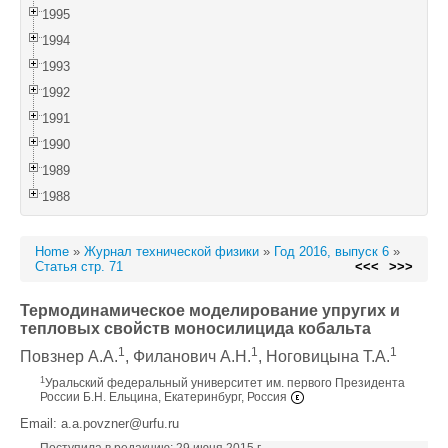
1995
1994
1993
1992
1991
1990
1989
1988
Home
»
Журнал технической физики
»
Год 2016, выпуск 6
»
Статья стр. 71
<<<
>>>
Термодинамическое моделирование упругих и
тепловых свойств моносилицида кобальта
1
1
1
Повзнер A.A.
, Филанович A.H.
, Ноговицына T.A.
1
Уральский федеральный университет им. первого Президента
России Б.Н. Ельцина, Екатеринбург, Россия
Email: a.a.povzner@urfu.ru