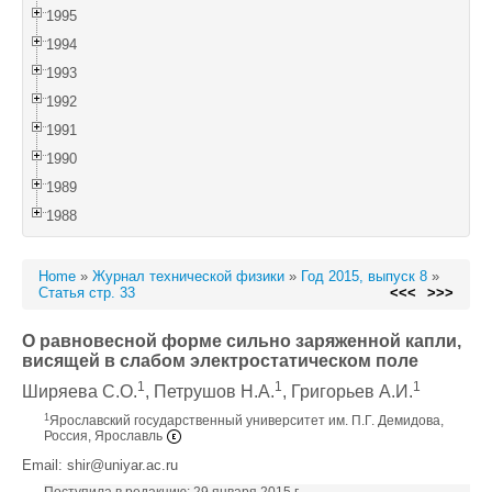
1995
1994
1993
1992
1991
1990
1989
1988
Home
»
Журнал технической физики
»
Год 2015, выпуск 8
»
Статья стр. 33
<<<
>>>
О равновесной форме сильно заряженной капли,
висящей в слабом электростатическом поле
1
1
1
Ширяева С.О.
, Петрушов Н.А.
, Григорьев А.И.
1
Ярославский государственный университет им. П.Г. Демидова,
Россия, Ярославль
Email: shir@uniyar.ac.ru