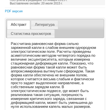
Поступила в редакцию: 29 января 2015 г.
Выставление онлайн: 20 июля 2015 г.
PDF версия
Абстракт
Литература
Статистика просмотров
Рассчитана равновесная форма сильно
заряженной капли в слабом внешнем однородном
электростатическом поле. Расчеты проведены
асимптотическим методом четвертого порядка по
величине эксцентриситета, которым измерена
стационарная деформация капли. Показано, что
равновесная форма такой капли может быть
аппроксимирована вытянутым сфероидом. Такая
форма капли обеспечена не внешним полем,
которое считается весьма слабым и фактически
просто задаeт выделенное направление, а
собственным зарядом капли. В
электростатическом подвесе, где может быть
реализована такая ситуация, погрешность
измерения критического заряда, связанная с
деформацией капли, может быть уменьшена до
нуля использованием капель малых размеров.