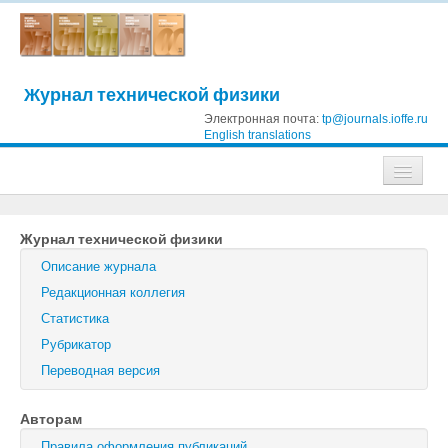
Журнал технической физики
Электронная почта:
tp@journals.ioffe.ru
English translations
Журналы
Журнал технической физики
Журнал технической физики
Описание журнала
Письма в Журнал технической физики
Редакционная коллегия
Статистика
Физика твердого тела
Рубрикатор
Физика и техника полупроводников
Переводная версия
Оптика и спектроскопия
Авторам
Поиск
Правила оформления публикаций