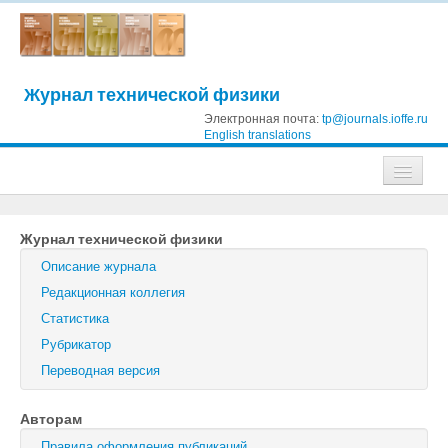
Журнал технической физики
Электронная почта:
tp@journals.ioffe.ru
English translations
Журналы
Журнал технической физики
Журнал технической физики
Описание журнала
Письма в Журнал технической физики
Редакционная коллегия
Статистика
Физика твердого тела
Рубрикатор
Физика и техника полупроводников
Переводная версия
Оптика и спектроскопия
Авторам
Поиск
Правила оформления публикаций