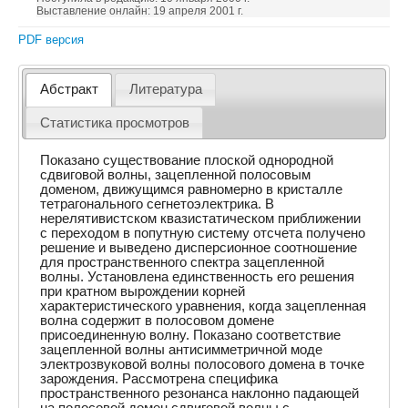
Выставление онлайн: 19 апреля 2001 г.
PDF версия
Абстракт
Литература
Статистика просмотров
Показано существование плоской однородной
сдвиговой волны, зацепленной полосовым
доменом, движущимся равномерно в кристалле
тетрагонального сегнетоэлектрика. В
нерелятивистском квазистатическом приближении
с переходом в попутную систему отсчета получено
решение и выведено дисперсионное соотношение
для пространственного спектра зацепленной
волны. Установлена единственность его решения
при кратном вырождении корней
характеристического уравнения, когда зацепленная
волна содержит в полосовом домене
присоединенную волну. Показано соответствие
зацепленной волны антисимметричной моде
электрозвуковой волны полосового домена в точке
зарождения. Рассмотрена специфика
пространственного резонанса наклонно падающей
на полосовой домен сдвиговой волны с