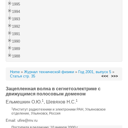
1995
1994
1993
1992
1991
1990
1989
1988
Home
»
Журнал технической физики
»
Год 2001, выпуск 5
»
Статья стр. 35
<<<
>>>
Зацепленная волна в сегнетоэлектрике с
движущимся полосовым доменом
1
1
Ельмешкин О.Ю.
, Шевяхов Н.С.
1
Институт радиотехники и электроники РАН, Ульяновское
отделение, Ульяновск, Россия
Email: ufire@mv.ru
Поступила в редакцию: 10 января 2000 г.