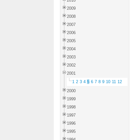
2010
2009
2008
2007
2006
2005
2004
2003
2002
2001
1
2
3
4
5
6
7
8
9
10
11
12
2000
1999
1998
1997
1996
1995
1994