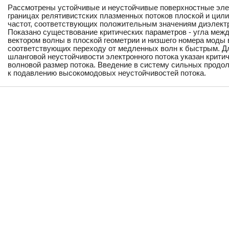
Рассмотрены устойчивые и неустойчивые поверхностные эле
границах релятивистских плазменных потоков плоской и цили
частот, соответствующих положительным значениям диэлект
Показано существование критических параметров - угла меж
вектором волны в плоской геометрии и низшего номера моды 
соответствующих переходу от медленных волн к быстрым. Д
шланговой неустойчивости электронного потока указан крити
волновой размер потока. Введение в систему сильных продо
к подавлению высокомодовых неустойчивостей потока.