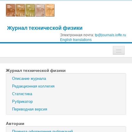
Журнал технической физики
Электронная почта:
tp@journals.ioffe.ru
English translations
Журналы
Журнал технической физики
Журнал технической физики
Описание журнала
Письма в Журнал технической физики
Редакционная коллегия
Статистика
Физика твердого тела
Рубрикатор
Физика и техника полупроводников
Переводная версия
Оптика и спектроскопия
Авторам
Поиск
Правила оформления публикаций