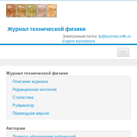
Журнал технической физики
Электронная почта:
tp@journals.ioffe.ru
English translations
Журналы
Журнал технической физики
Журнал технической физики
Описание журнала
Письма в Журнал технической физики
Редакционная коллегия
Статистика
Физика твердого тела
Рубрикатор
Физика и техника полупроводников
Переводная версия
Оптика и спектроскопия
Авторам
Поиск
Правила оформления публикаций