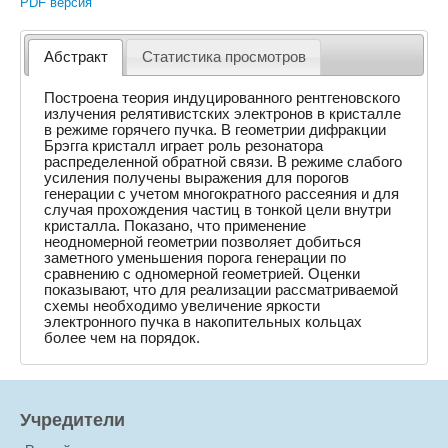
PDF версия
Абстракт
Статистика просмотров
Построена теория индуцированного рентгеновского
излучения релятивистских электронов в кристалле
в режиме горячего пучка. В геометрии дифракции
Брэгга кристалл играет роль резонатора
распределенной обратной связи. В режиме слабого
усиления получены выражения для порогов
генерации с учетом многократного рассеяния и для
случая прохождения частиц в тонкой цели внутри
кристалла. Показано, что применение
неодномерной геометрии позволяет добиться
заметного уменьшения порога генерации по
сравнению с одномерной геометрией. Оценки
показывают, что для реализации рассматриваемой
схемы необходимо увеличение яркости
электронного пучка в накопительных кольцах
более чем на порядок.
Учредители