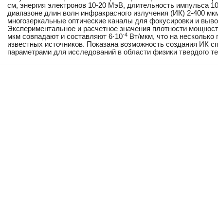
см, энергия электронов 10-20 МэВ, длительность импульса 1
диапазоне длин волн инфракрасного излучения (ИК) 2-400 м
многозеркальные оптические каналы для фокусировки и выво
Экспериментальное и расчетное значения плотности мощност
-4
мкм совпадают и составляют 6·10
Вт/мкм, что на несколько
известных источников. Показана возможность создания ИК с
параметрами для исследований в области физики твердого те