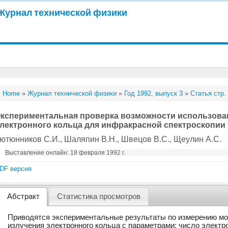
Журнал технической физики
Home
»
Журнал технической физики
»
Год 1992, выпуск 3
»
Статья стр.
кспериментальная проверка возможности использова
лектронного кольца для инфракрасной спектроскопии
ютюнников С.И.
, Шаляпин В.Н.
, Швецов В.С.
, Щеулин А.С.
Выставление онлайн: 18 февраля 1992 г.
DF версия
Абстракт
Статистика просмотров
Приводятся экспериментальные результаты по измерению мо
излучения электронного кольца с параметрами: число электро