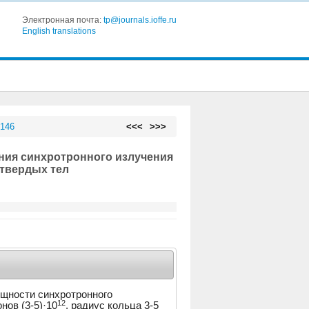
Электронная почта:
tp@journals.ioffe.ru
English translations
 146
<<<
>>>
ния синхротронного излучения
 твердых тел
щности синхротронного
12
нов (3-5)·10
, радиус кольца 3-5