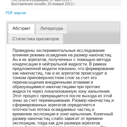
Поступила в редакцию: 17 мая 2011 г.
Выставление онлайн: 20 января 2012 г.
PDF версия
Абстракт
Литература
Статистика просмотров
Проведены экспериментальные исследования
влияния режима осаждения на размер наночастиц
Au и их агрегатов, полученных с помощью метода
конденсации в нейтральной жидкости. В рамках
предложенной модели показано, что формирование
как наночастиц, так и их агрегатов происходит в
тонком приповерхностном слое за счет его
перенасыщения внедренными атомами и
образующимися наночастицами при протоке
жидкости через локализованную зону напыления.
Этот процесс прекращается после выхода из этой
зоны за счет перемешивания. Размер наночастиц и
сформированных агрегатов определяется
плотностью потока осаждаемых частиц и
временем экспозиции в зоне напыления. Конечный
размер наночастиц слабо зависит от времени
экспозиции, тогда как для размера агрегатов