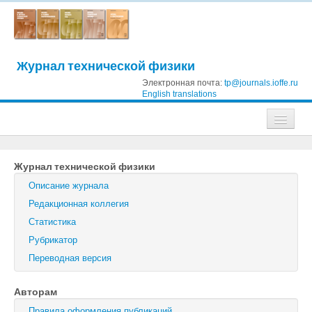
Журнал технической физики
Электронная почта:
tp@journals.ioffe.ru
English translations
Журналы
Журнал технической физики
Журнал технической физики
Описание журнала
Письма в Журнал технической физики
Редакционная коллегия
Статистика
Физика твердого тела
Рубрикатор
Физика и техника полупроводников
Переводная версия
Оптика и спектроскопия
Авторам
Поиск
Правила оформления публикаций