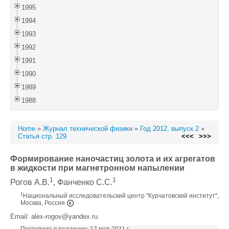
1995
1994
1993
1992
1991
1990
1989
1988
Home
»
Журнал технической физики
»
Год 2012, выпуск 2
»
Статья стр. 129
<<<
>>>
Формирование наночастиц золота и их агрегатов
в жидкости при магнетронном напылении
1
1
Рогов А.В.
, Фанченко С.С.
1
Национальный исследовательский центр "Курчатовский институт",
Москва, Россия
Email: alex-rogov@yandex.ru