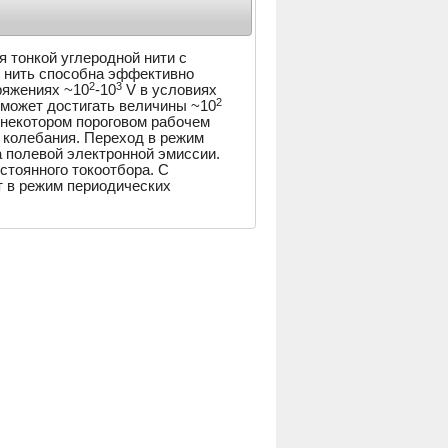
 тонкой углеродной нити с
о нить способна эффективно
2
3
ряжениях ~10
-10
V в условиях
2
 может достигать величины ~10
 некотором пороговом рабочем
 колебания. Переход в режим
 полевой электронной эмиссии.
стоянного токоотбора. С
т в режим периодических