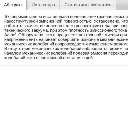
Абстракт
Литература
Статистика просмотров
Экспериментально исследована полевая электронная эмиссия
наноструктурной эмисионной поверхностью. Установлено, чт
работать в качестве полевого электронного эмиттера при нап
технического вакуума, при этом плотность эмиссионного тока
2
A/sm
. Обнаружено, что в процессе электронной эмиссии при
напряжении нить начинает совершать изгибные механические
механических колебаний сопровождается изменением режима
В отсутствие механических колебаний наблюдается режим по
началом механических колебаний полевая эмиссия переходи
колебаний тока с постоянной составляющей.