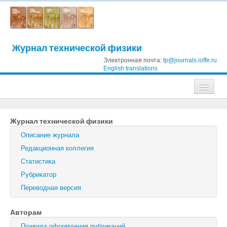
Журнал технической физики
Электронная почта:
tp@journals.ioffe.ru
English translations
Журналы
Журнал технической физики
Журнал технической физики
Описание журнала
Письма в Журнал технической физики
Редакционная коллегия
Статистика
Физика твердого тела
Рубрикатор
Физика и техника полупроводников
Переводная версия
Оптика и спектроскопия
Авторам
Поиск
Правила оформления публикаций