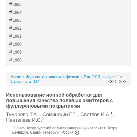
1995
1994
1993
1992
1991
1990
1989
1988
Home
»
Журнал технической физики
»
Год 2012, выпуск 1
»
Статья стр. 114
<<<
>>>
Использование ионной обработки для
повышения качества полевых эмиттеров с
фуллереновыми покрытиями
1
1
1
Тумарева Т.А.
, Соминский Г.Г.
, Светлов И.А.
,
1
Пантелеев И.С.
1
Санкт-Петербургский политехнический университет Петра
Великого, Санкт-Петербург, Россия