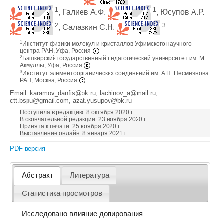
1
1
, Галиев A.Ф.
, Юсупов А.Р.
2
3
, Салазкин С.Н.
1
Институт физики молекул и кристаллов Уфимского научного
центра РАН, Уфа, Россия
2
Башкирский государственный педагогический университет им. М.
Акмуллы, Уфа, Россия
3
Институт элементоорганических соединений им. А.Н. Несмеянова
РАН, Москва, Россия
Email: karamov_danfis@bk.ru, lachinov_a@mail.ru,
ctt.bspu@gmail.com, azat.yusupov@bk.ru
Поступила в редакцию: 8 октября 2020 г.
В окончательной редакции: 23 ноября 2020 г.
Принята к печати: 25 ноября 2020 г.
Выставление онлайн: 8 января 2021 г.
PDF версия
Абстракт
Литература
Статистика просмотров
Исследовано влияние допирования