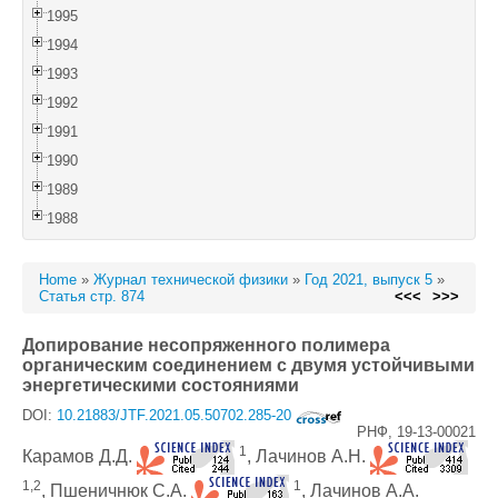
1995
1994
1993
1992
1991
1990
1989
1988
Home
»
Журнал технической физики
»
Год 2021, выпуск 5
»
Статья стр. 874
<<<
>>>
Допирование несопряженного полимера
органическим соединением с двумя устойчивыми
энергетическими состояниями
DOI:
10.21883/JTF.2021.05.50702.285-20
РНФ, 19-13-00021
1
Карамов Д.Д.
, Лачинов А.Н.
1,2
1
, Пшеничнюк C.А.
, Лачинов А.А.