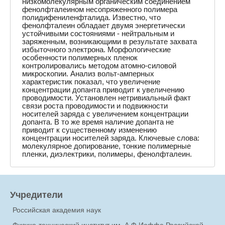
низкомолекулярным органическим соединением
фенолфталеином несопряженного полимера
полидифениленфталида. Известно, что
фенолфталеин обладает двумя энергетически
устойчивыми состояниями - нейтральным и
заряженным, возникающими в результате захвата
избыточного электрона. Морфологические
особенности полимерных пленок
контролировались методом атомно-силовой
микроскопии. Анализ вольт-амперных
характеристик показал, что увеличение
концентрации допанта приводит к увеличению
проводимости. Установлен нетривиальный факт
связи роста проводимости и подвижности
носителей заряда с увеличением концентрации
допанта. В то же время наличие допанта не
приводит к существенному изменению
концентрации носителей заряда. Ключевые слова:
молекулярное допирование, тонкие полимерные
пленки, диэлектрики, полимеры, фенолфталеин.
Учредители
Российская академия наук