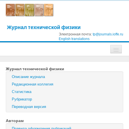
Журнал технической физики
Электронная почта:
tp@journals.ioffe.ru
English translations
Журналы
Журнал технической физики
Журнал технической физики
Описание журнала
Письма в Журнал технической физики
Редакционная коллегия
Статистика
Физика твердого тела
Рубрикатор
Физика и техника полупроводников
Переводная версия
Оптика и спектроскопия
Авторам
Поиск
Правила оформления публикаций