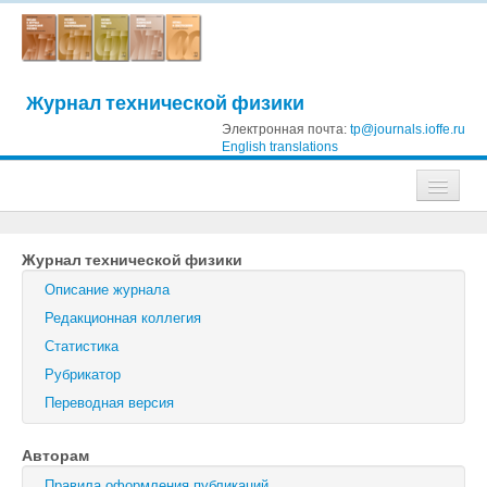
Журнал технической физики
Электронная почта:
tp@journals.ioffe.ru
English translations
Журналы
Журнал технической физики
Журнал технической физики
Описание журнала
Письма в Журнал технической физики
Редакционная коллегия
Статистика
Физика твердого тела
Рубрикатор
Физика и техника полупроводников
Переводная версия
Оптика и спектроскопия
Авторам
Поиск
Правила оформления публикаций