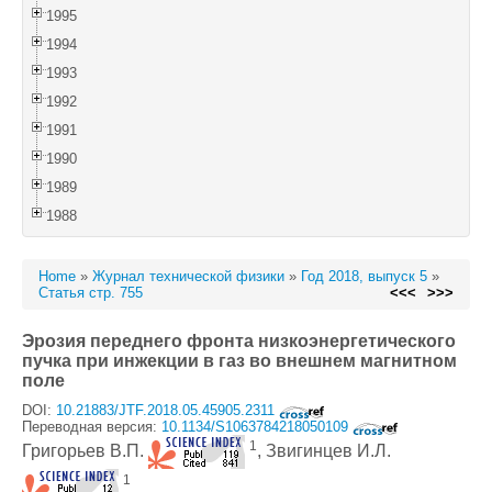
1995
1994
1993
1992
1991
1990
1989
1988
Home
»
Журнал технической физики
»
Год 2018, выпуск 5
»
Статья стр. 755
<<<
>>>
Эрозия переднего фронта низкоэнергетического
пучка при инжекции в газ во внешнем магнитном
поле
DOI:
10.21883/JTF.2018.05.45905.2311
Переводная версия:
10.1134/S1063784218050109
1
Григорьев В.П.
, Звигинцев И.Л.
1