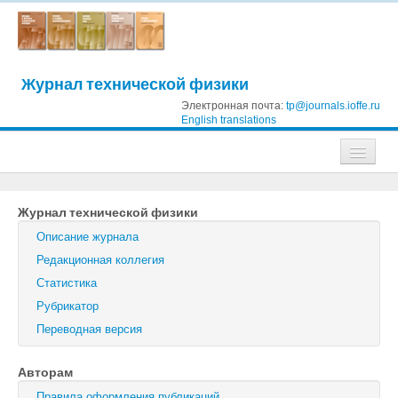
Журнал технической физики
Электронная почта:
tp@journals.ioffe.ru
English translations
Журналы
Журнал технической физики
Журнал технической физики
Описание журнала
Письма в Журнал технической физики
Редакционная коллегия
Статистика
Физика твердого тела
Рубрикатор
Физика и техника полупроводников
Переводная версия
Оптика и спектроскопия
Авторам
Поиск
Правила оформления публикаций