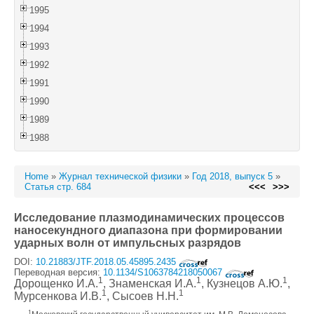
1995
1994
1993
1992
1991
1990
1989
1988
Home
»
Журнал технической физики
»
Год 2018, выпуск 5
»
Статья стр. 684
<<<
>>>
Исследование плазмодинамических процессов
наносекундного диапазона при формировании
ударных волн от импульсных разрядов
DOI:
10.21883/JTF.2018.05.45895.2435
Переводная версия:
10.1134/S1063784218050067
1
1
1
Дорощенко И.А.
, Знаменская И.А.
, Кузнецов А.Ю.
,
1
1
Мурсенкова И.В.
, Сысоев Н.Н.
1