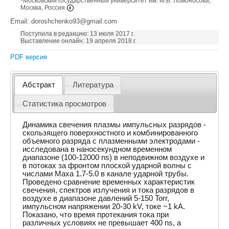
Московский государственный университет им. М.В. Ломоносова,
Москва, Россия
Email: doroshchenko93@gmail.com
Поступила в редакцию: 13 июля 2017 г.
Выставление онлайн: 19 апреля 2018 г.
PDF версия
Абстракт
Литература
Статистика просмотров
Динамика свечения плазмы импульсных разрядов -
скользящего поверхностного и комбинированного
объемного разряда с плазменными электродами -
исследована в наносекундном временном
диапазоне (100-12000 ns) в неподвижном воздухе и
в потоках за фронтом плоской ударной волны с
числами Маха 1.7-5.0 в канале ударной трубы.
Проведено сравнение временных характеристик
свечения, спектров излучения и тока разрядов в
воздухе в диапазоне давлений 5-150 Torr,
импульсном напряжении 20-30 kV, токе ~1 kA.
Показано, что время протекания тока при
различных условиях не превышает 400 ns, а