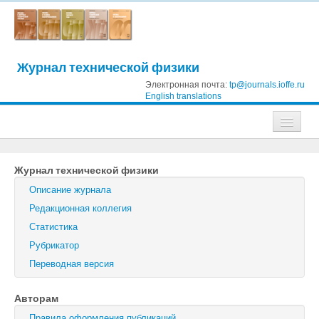
Журнал технической физики
Электронная почта:
tp@journals.ioffe.ru
English translations
Журналы
Журнал технической физики
Журнал технической физики
Описание журнала
Письма в Журнал технической физики
Редакционная коллегия
Статистика
Физика твердого тела
Рубрикатор
Физика и техника полупроводников
Переводная версия
Оптика и спектроскопия
Авторам
Поиск
Правила оформления публикаций