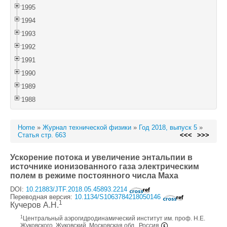
1995
1994
1993
1992
1991
1990
1989
1988
Home
»
Журнал технической физики
»
Год 2018, выпуск 5
»
Статья стр. 663
<<<
>>>
Ускорение потока и увеличение энтальпии в
источнике ионизованного газа электрическим
полем в режиме постоянного числа Маха
DOI:
10.21883/JTF.2018.05.45893.2214
Переводная версия:
10.1134/S1063784218050146
1
Кучеров А.Н.
1
Центральный аэрогидродинамический институт им. проф. Н.Е.
Жуковского, Жуковский, Московская обл., Россия