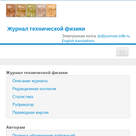
Журнал технической физики
Электронная почта:
tp@journals.ioffe.ru
English translations
Журналы
Журнал технической физики
Журнал технической физики
Описание журнала
Письма в Журнал технической физики
Редакционная коллегия
Статистика
Физика твердого тела
Рубрикатор
Физика и техника полупроводников
Переводная версия
Оптика и спектроскопия
Авторам
Поиск
Правила оформления публикаций