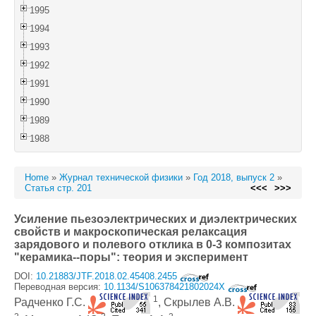
1995
1994
1993
1992
1991
1990
1989
1988
Home
»
Журнал технической физики
»
Год 2018, выпуск 2
»
Статья стр. 201
<<<
>>>
Усиление пьезоэлектрических и диэлектрических
свойств и макроскопическая релаксация
зарядового и полевого отклика в 0-3 композитах
"керамика--поры": теория и эксперимент
DOI:
10.21883/JTF.2018.02.45408.2455
Переводная версия:
10.1134/S106378421802024X
1
Радченко Г.С.
, Скрылев А.В.