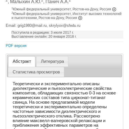
2
2
2
, Малыхин А.Ю.
, Панич А.А.
1
Южный федеральный университет, Ростов-на-Дону, Россия
2
Южный федеральный университет, Институт высоких технологий
и пьезотехники, Ростов-на-Дону, Россия
Email: grig1980@mail.ru, skrylyov@sfedu.ru
Поступила в редакцию: 3 июля 2017 г.
Выставление онлайн: 20 января 2018 г.
PDF версия
Абстракт
Литература
Статистика просмотров
Теоретически и экспериментально описаны
диэлектрические и пьезоэлектрические свойства
композитов, обладающих связностью 0-3 на основе
керамических составов типа цирконат-титанат
свинца. На основе предлагаемой модели
теоретически и экспериментально определены
частотные зависимости диэлектрического и
пьезоэлектрического отклика. Рассмотрено
влияние максвелл-вагнеровской релаксации и
приближения эффективных параметров на