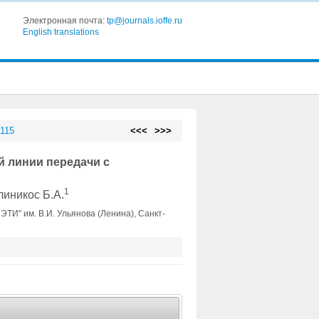
Электронная почта:
tp@journals.ioffe.ru
English translations
 115
<<<
>>>
 линии передачи с
1
алиникос Б.А.
ТИ" им. В.И. Ульянова (Ленина), Санкт-