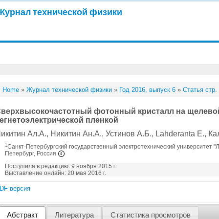
Журнал технической физики
Home
»
Журнал технической физики
»
Год 2016, выпуск 6
»
Статья стр.
верхвысокочастотный фотонный кристалл на щелевой
егнетоэлектрической пленкой
икитин Ал.А.
, Никитин Ан.А.
, Устинов А.Б.
, Lahderanta E.
, К
1
Санкт-Петербургский государственный электротехнический университет "ЛЭ
Петербург, Россия
Поступила в редакцию: 9 ноября 2015 г.
Выставление онлайн: 20 мая 2016 г.
DF версия
Абстракт
Литература
Статистика просмотров