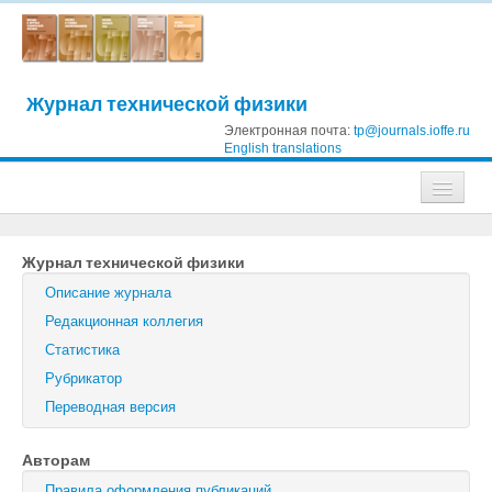
Журнал технической физики
Электронная почта:
tp@journals.ioffe.ru
English translations
Журналы
Журнал технической физики
Журнал технической физики
Описание журнала
Письма в Журнал технической физики
Редакционная коллегия
Статистика
Физика твердого тела
Рубрикатор
Физика и техника полупроводников
Переводная версия
Оптика и спектроскопия
Авторам
Поиск
Правила оформления публикаций