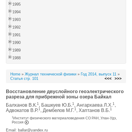
1995
1994
1993
1992
1991
1990
1989
1988
Home
»
Журнал технической физики
»
Год 2014, выпуск 11
»
Статья стр. 101
<<<
>>>
Восстановление двуслойного геоэлектрического
разреза для прибрежной зоны озера Байкал
1
1
1
Балханов В.К.
, Башкуев Ю.Б.
, Ангархаева Л.Х.
,
1
1
1
Адвокатов В.Р.
, Дембелов М.Г.
, Хаптанов В.Б.
1
Институт физического материаловедения СО РАН, Улан-Удэ,
Россия
Email: ballar@yandex.ru