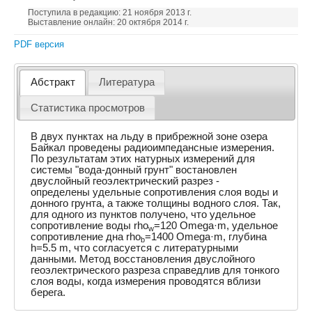
Поступила в редакцию: 21 ноября 2013 г.
Выставление онлайн: 20 октября 2014 г.
PDF версия
Абстракт
Литература
Статистика просмотров
В двух пунктах на льду в прибрежной зоне озера
Байкал проведены радиоимпедансные измерения.
По результатам этих натурных измерений для
системы "вода-донный грунт" востановлен
двуслойный геоэлектрический разрез -
определены удельные сопротивления слоя воды и
донного грунта, а также толщины водного слоя. Так,
для одного из пунктов получено, что удельное
сопротивление воды rho
=120 Omega·m, удельное
w
сопротивление дна rho
=1400 Omega·m, глубина
b
h=5.5 m, что согласуется с литературными
данными. Метод восстановления двуслойного
геоэлектрического разреза справедлив для тонкого
слоя воды, когда измерения проводятся вблизи
берега.