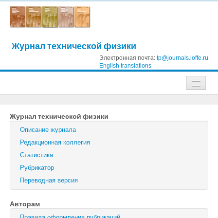
Журнал технической физики
Электронная почта:
tp@journals.ioffe.ru
English translations
Журналы
Журнал технической физики
Журнал технической физики
Описание журнала
Письма в Журнал технической физики
Редакционная коллегия
Статистика
Физика твердого тела
Рубрикатор
Физика и техника полупроводников
Переводная версия
Оптика и спектроскопия
Авторам
Поиск
Правила оформления публикаций