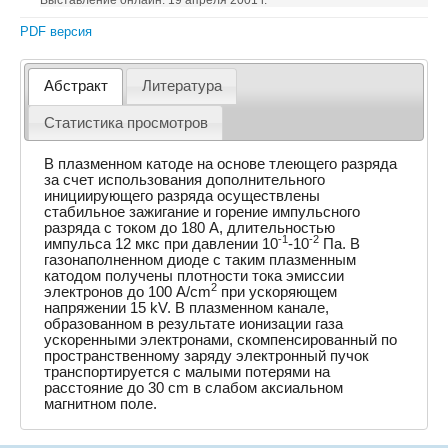
Выставление онлайн: 19 апреля 2001 г.
PDF версия
Абстракт
Литература
Статистика просмотров
В плазменном катоде на основе тлеющего разряда
за счет использования дополнительного
инициирующего разряда осуществлены
стабильное зажигание и горение импульсного
разряда с током до 180 A, длительностью
-1
-2
импульса 12 мкс при давлении 10
-10
Па. В
газонаполненном диоде с таким плазменным
катодом получены плотности тока эмиссии
2
электронов до 100 A/cm
при ускоряющем
напряжении 15 kV. В плазменном канале,
образованном в результате ионизации газа
ускоренными электронами, скомпенсированный по
пространственному заряду электронный пучок
транспортируется с малыми потерями на
расстояние до 30 cm в слабом аксиальном
магнитном поле.