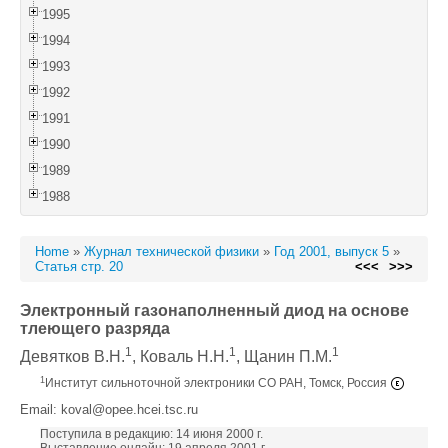
1995
1994
1993
1992
1991
1990
1989
1988
Home
»
Журнал технической физики
»
Год 2001, выпуск 5
»
Статья стр. 20
<<<
>>>
Электронный газонаполненный диод на основе
тлеющего разряда
1
1
1
Девятков В.Н.
, Коваль Н.Н.
, Щанин П.М.
1
Институт сильноточной электроники СО РАН, Томск, Россия
Email: koval@opee.hcei.tsc.ru
Поступила в редакцию: 14 июня 2000 г.