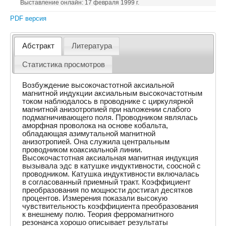
Выставление онлайн: 17 февраля 1999 г.
PDF версия
Абстракт
Литература
Статистика просмотров
Возбуждение высокочастотной аксиальной
магнитной индукции аксиальным высокочастотным
током наблюдалось в проводнике с циркулярной
магнитной анизотропией при наложении слабого
подмагничивающего поля. Проводником являлась
аморфная проволока на основе кобальта,
обладающая азимутальной магнитной
анизотропией. Она служила центральным
проводником коаксиальной линии.
Высокочастотная аксиальная магнитная индукция
вызывала эдс в катушке индуктивности, соосной с
проводником. Катушка индуктивности включалась
в согласованный приемный тракт. Коэффициент
преобразования по мощности достигал десятков
процентов. Измерения показали высокую
чувствительность коэффициента преобразования
к внешнему полю. Теория ферромагнитного
резонанса хорошо описывает результаты