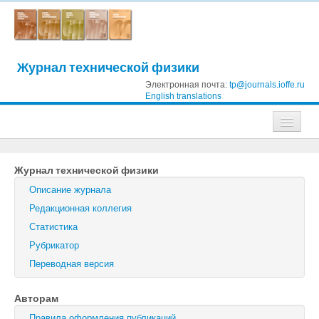
Журнал технической физики
Электронная почта:
tp@journals.ioffe.ru
English translations
Журналы
Журнал технической физики
Журнал технической физики
Описание журнала
Письма в Журнал технической физики
Редакционная коллегия
Статистика
Физика твердого тела
Рубрикатор
Физика и техника полупроводников
Переводная версия
Оптика и спектроскопия
Авторам
Поиск
Правила оформления публикаций