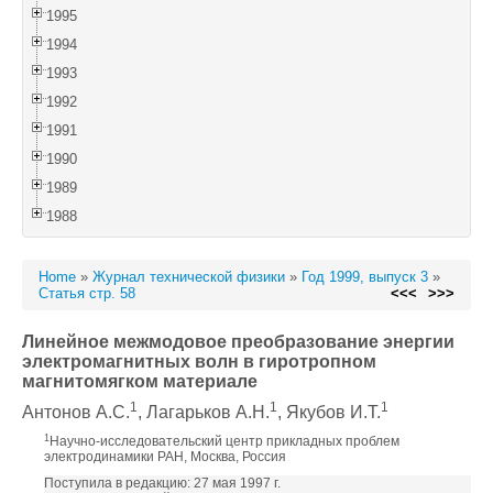
1995
1994
1993
1992
1991
1990
1989
1988
Home
»
Журнал технической физики
»
Год 1999, выпуск 3
»
Статья стр. 58
<<<
>>>
Линейное межмодовое преобразование энергии
электромагнитных волн в гиротропном
магнитомягком материале
1
1
1
Антонов А.С.
, Лагарьков А.Н.
, Якубов И.Т.
1
Научно-исследовательский центр прикладных проблем
электродинамики РАН, Москва, Россия
Поступила в редакцию: 27 мая 1997 г.