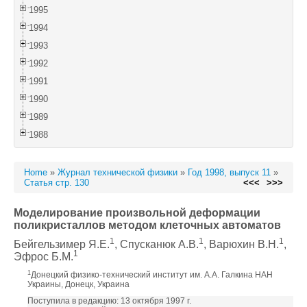
1995
1994
1993
1992
1991
1990
1989
1988
Home
»
Журнал технической физики
»
Год 1998, выпуск 11
»
Статья стр. 130
<<<
>>>
Моделирование произвольной деформации
поликристаллов методом клеточных автоматов
1
1
1
Бейгельзимер Я.Е.
, Спусканюк А.В.
, Варюхин В.Н.
,
1
Эфрос Б.М.
1
Донецкий физико-технический институт им. А.А. Галкина НАН
Украины, Донецк, Украина
Поступила в редакцию: 13 октября 1997 г.