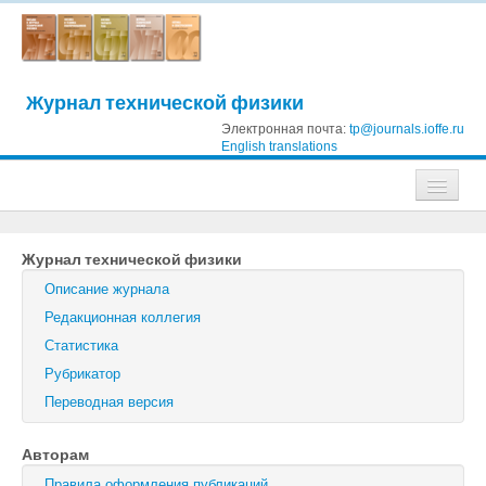
Журнал технической физики
Электронная почта:
tp@journals.ioffe.ru
English translations
Журналы
Журнал технической физики
Журнал технической физики
Описание журнала
Письма в Журнал технической физики
Редакционная коллегия
Статистика
Физика твердого тела
Рубрикатор
Физика и техника полупроводников
Переводная версия
Оптика и спектроскопия
Авторам
Поиск
Правила оформления публикаций