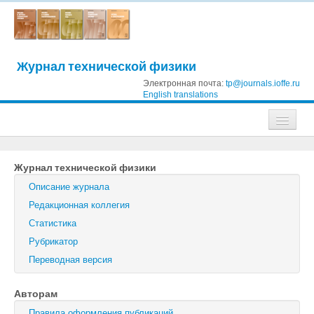
Журнал технической физики
Электронная почта:
tp@journals.ioffe.ru
English translations
Журналы
Журнал технической физики
Журнал технической физики
Описание журнала
Письма в Журнал технической физики
Редакционная коллегия
Статистика
Физика твердого тела
Рубрикатор
Физика и техника полупроводников
Переводная версия
Оптика и спектроскопия
Авторам
Поиск
Правила оформления публикаций