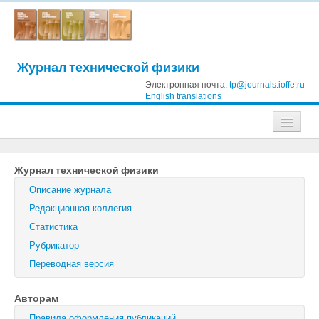
Журнал технической физики
Электронная почта:
tp@journals.ioffe.ru
English translations
Журналы
Журнал технической физики
Журнал технической физики
Описание журнала
Письма в Журнал технической физики
Редакционная коллегия
Статистика
Физика твердого тела
Рубрикатор
Физика и техника полупроводников
Переводная версия
Оптика и спектроскопия
Авторам
Поиск
Правила оформления публикаций