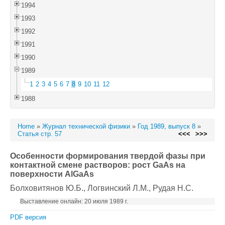
1994
1993
1992
1991
1990
1989
1
2
3
4
5
6
7
8
9
10
11
12
1988
Home
»
Журнал технической физики
»
Год 1989, выпуск 8
»
Статья стр. 57
<<<
>>>
Особенности формирования твердой фазы при
контактной смене растворов: рост GaAs на
поверхности AlGaAs
Болховитянов Ю.Б.
, Логвинский Л.М.
, Рудая Н.С.
Выставление онлайн: 20 июля 1989 г.
PDF версия