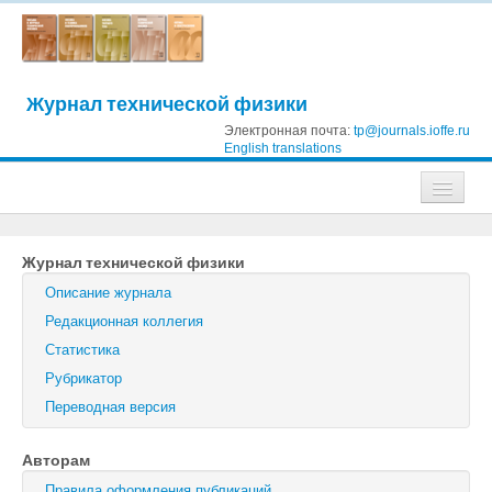
Журнал технической физики
Электронная почта:
tp@journals.ioffe.ru
English translations
Журналы
Журнал технической физики
Журнал технической физики
Описание журнала
Письма в Журнал технической физики
Редакционная коллегия
Статистика
Физика твердого тела
Рубрикатор
Физика и техника полупроводников
Переводная версия
Оптика и спектроскопия
Авторам
Поиск
Правила оформления публикаций