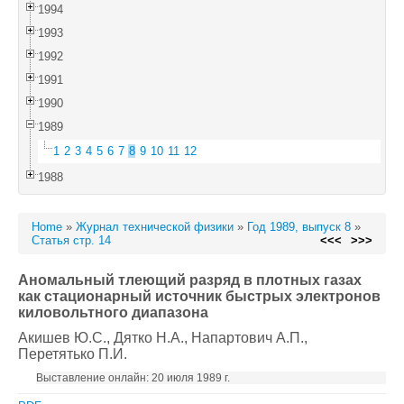
1994
1993
1992
1991
1990
1989
1
2
3
4
5
6
7
8
9
10
11
12
1988
Home
»
Журнал технической физики
»
Год 1989, выпуск 8
»
Статья стр. 14
<<<
>>>
Аномальный тлеющий разряд в плотных газах
как стационарный источник быстрых электронов
киловольтного диапазона
Акишев Ю.С.
, Дятко Н.А.
, Напартович А.П.
,
Перетятько П.И.
Выставление онлайн: 20 июля 1989 г.