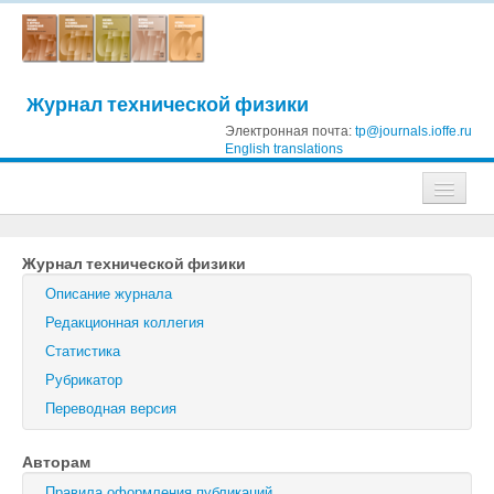
Журнал технической физики
Электронная почта:
tp@journals.ioffe.ru
English translations
Журналы
Журнал технической физики
Журнал технической физики
Описание журнала
Письма в Журнал технической физики
Редакционная коллегия
Статистика
Физика твердого тела
Рубрикатор
Физика и техника полупроводников
Переводная версия
Оптика и спектроскопия
Авторам
Поиск
Правила оформления публикаций