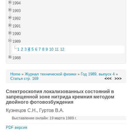
1994
1993
1992
1991
1990
1989
1
2
3
4
5
6
7
8
9
10
11
12
1988
Home
»
Журнал технической физики
»
Год 1989, выпуск 4
»
Статья стр. 169
<<<
>>>
Спектроскопия локализованных состояний в
запрещенной зоне нитрида кремния методом
двойного фотовозбуждения
Кузнецов С.Н.
, Гуртов В.А.
Выставление онлайн: 19 марта 1989 г.
PDF версия