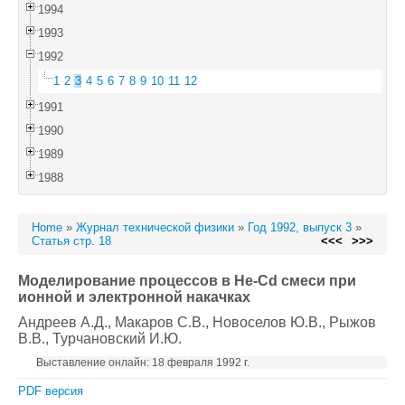
1994
1993
1992
1
2
3
4
5
6
7
8
9
10
11
12
1991
1990
1989
1988
Home
»
Журнал технической физики
»
Год 1992, выпуск 3
»
Статья стр. 18
<<<
>>>
Моделирование процессов в He-Cd смеси при
ионной и электронной накачках
Андреев А.Д.
, Макаров С.В.
, Новоселов Ю.В.
, Рыжов
В.В.
, Турчановский И.Ю.
Выставление онлайн: 18 февраля 1992 г.
PDF версия