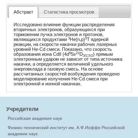
Абстракт
Статистика просмотров
Исследовано влияние функции распределения
вторичных электронов, образующихся при
торможении пучка электронов и протонов,
3
3
являющихся продуктами
He(n,p)
T ядерной
реакции, на скорости накачки рабочих лазерных
уровней He-Cd смеси. Показано, что скорость
9
22
образования иона CdII (4d
5s
D
) прямым
3/2,5/2
электронным ударом не зависит от типа источника
накачки, а определяется величиной удельного
энерговклада в газовую смесь. На основе
рассчитанных скоростей возбуждения проведено
моделирование излучения He-Cd смеси при
электронной и ионной накачках.
Учредители
Российская академия наук
Физико-технический институт им. А.Ф.Иоффе Российской
академии наук