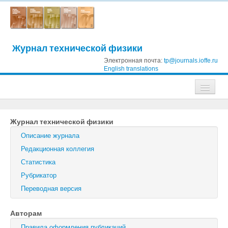
Журнал технической физики
Электронная почта:
tp@journals.ioffe.ru
English translations
Журналы
Журнал технической физики
Журнал технической физики
Описание журнала
Письма в Журнал технической физики
Редакционная коллегия
Статистика
Физика твердого тела
Рубрикатор
Физика и техника полупроводников
Переводная версия
Оптика и спектроскопия
Авторам
Поиск
Правила оформления публикаций