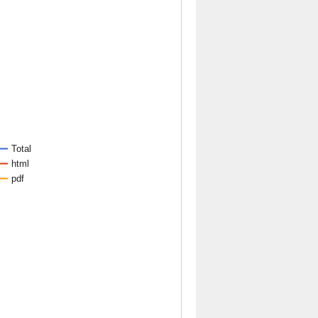
Total
html
pdf