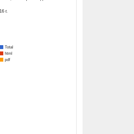
6 г.
Total
html
pdf