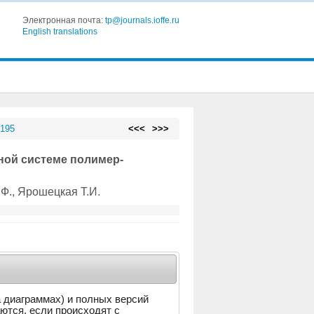
Электронная почта:
tp@journals.ioffe.ru
English translations
 195
<<<
>>>
ной системе полимер-
.Ф.
, Ярошецкая Т.И.
а диаграммах) и полных версий
аются, если происходят с