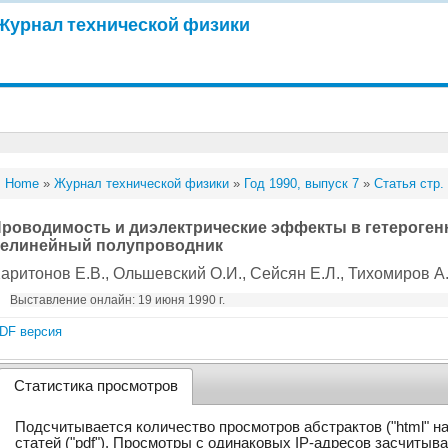
Журнал технической физики
Home
»
Журнал технической физики
»
Год 1990, выпуск 7
»
Статья стр.
роводимость и диэлектрические эффекты в гетероген
елинейный полупроводник
аритонов Е.В.
, Ольшевский О.И.
, Сейсян Е.Л.
, Тихомиров А
Выставление онлайн: 19 июня 1990 г.
DF версия
Статистика просмотров
Подсчитывается количество просмотров абстрактов ("html" н
статей ("pdf"). Просмотры с одинаковых IP-адресов засчитыв