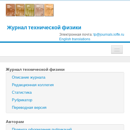
Журнал технической физики
Электронная почта:
tp@journals.ioffe.ru
English translations
Журналы
Журнал технической физики
Журнал технической физики
Описание журнала
Письма в Журнал технической физики
Редакционная коллегия
Статистика
Физика твердого тела
Рубрикатор
Физика и техника полупроводников
Переводная версия
Оптика и спектроскопия
Авторам
Поиск
Правила оформления публикаций