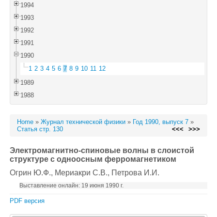
1994
1993
1992
1991
1990
1
2
3
4
5
6
7
8
9
10
11
12
1989
1988
Home
»
Журнал технической физики
»
Год 1990, выпуск 7
»
Статья стр. 130
<<<
>>>
Электромагнитно-спиновые волны в слоистой
структуре с одноосным ферромагнетиком
Огрин Ю.Ф.
, Мериакри С.В.
, Петрова И.И.
Выставление онлайн: 19 июня 1990 г.
PDF версия