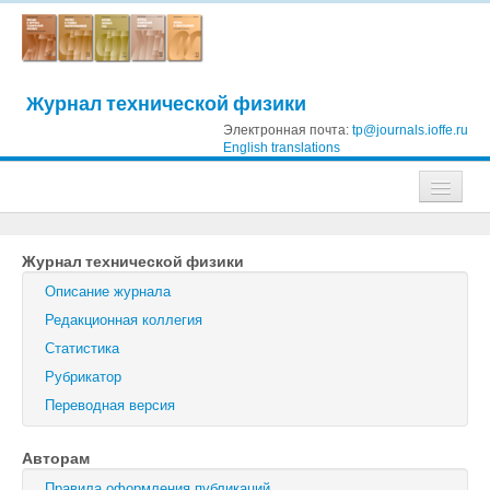
Журнал технической физики
Электронная почта:
tp@journals.ioffe.ru
English translations
Журналы
Журнал технической физики
Журнал технической физики
Описание журнала
Письма в Журнал технической физики
Редакционная коллегия
Статистика
Физика твердого тела
Рубрикатор
Физика и техника полупроводников
Переводная версия
Оптика и спектроскопия
Авторам
Поиск
Правила оформления публикаций