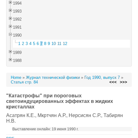
1994
1993
1992
1991
1990
1
2
3
4
5
6
7
8
9
10
11
12
1989
1988
Home
»
Журнал технической физики
»
Год 1990, выпуск 7
»
Статья стр. 84
<<<
>>>
"Катастрофы" при пороговых
светоиндуцированных эффектах в жидких
кристаллах
Асатрян К.Е.
, Мкртчян А.Р.
, Нерсисян С.Р.
, Табирян
Н.В.
Выставление онлайн: 19 июня 1990 г.