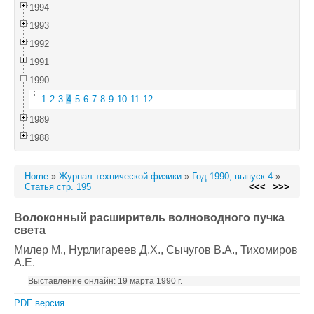
1994
1993
1992
1991
1990
1
2
3
4
5
6
7
8
9
10
11
12
1989
1988
Home
»
Журнал технической физики
»
Год 1990, выпуск 4
»
Статья стр. 195
<<<
>>>
Волоконный расширитель волноводного пучка
света
Милер М.
, Нурлигареев Д.Х.
, Сычугов В.А.
, Тихомиров
А.Е.
Выставление онлайн: 19 марта 1990 г.
PDF версия