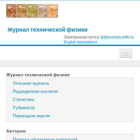
Журнал технической физики
Электронная почта:
tp@journals.ioffe.ru
English translations
Журналы
Журнал технической физики
Журнал технической физики
Описание журнала
Письма в Журнал технической физики
Редакционная коллегия
Статистика
Физика твердого тела
Рубрикатор
Физика и техника полупроводников
Переводная версия
Оптика и спектроскопия
Авторам
Поиск
Правила оформления публикаций