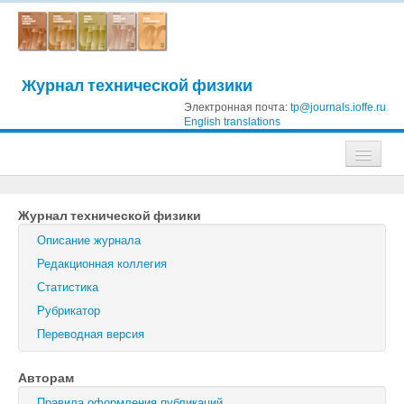
Журнал технической физики
Электронная почта:
tp@journals.ioffe.ru
English translations
Журналы
Журнал технической физики
Журнал технической физики
Описание журнала
Письма в Журнал технической физики
Редакционная коллегия
Статистика
Физика твердого тела
Рубрикатор
Физика и техника полупроводников
Переводная версия
Оптика и спектроскопия
Авторам
Поиск
Правила оформления публикаций