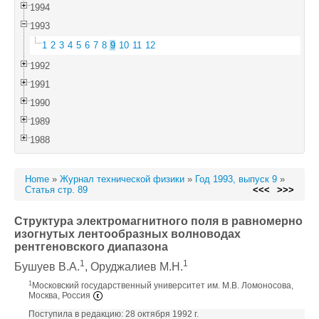
1994
1993
1
2
3
4
5
6
7
8
9
10
11
12
1992
1991
1990
1989
1988
Home
»
Журнал технической физики
»
Год 1993, выпуск 9
»
Статья стр. 89
<<<
>>>
Структура электромагнитного поля в равномерно
изогнутых лентообразных волноводах
рентгеновского диапазона
1
1
Бушуев В.А.
, Оруджалиев М.Н.
1
Московский государственный университет им. М.В. Ломоносова,
Москва, Россия
Поступила в редакцию: 28 октября 1992 г.