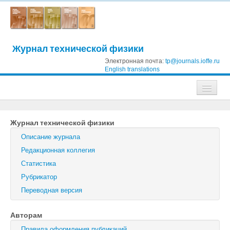
Журнал технической физики
Электронная почта:
tp@journals.ioffe.ru
English translations
Журналы
Журнал технической физики
Журнал технической физики
Описание журнала
Письма в Журнал технической физики
Редакционная коллегия
Статистика
Физика твердого тела
Рубрикатор
Физика и техника полупроводников
Переводная версия
Оптика и спектроскопия
Авторам
Поиск
Правила оформления публикаций