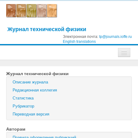
Журнал технической физики
Электронная почта:
tp@journals.ioffe.ru
English translations
Журналы
Журнал технической физики
Журнал технической физики
Описание журнала
Письма в Журнал технической физики
Редакционная коллегия
Статистика
Физика твердого тела
Рубрикатор
Физика и техника полупроводников
Переводная версия
Оптика и спектроскопия
Авторам
Поиск
Правила оформления публикаций