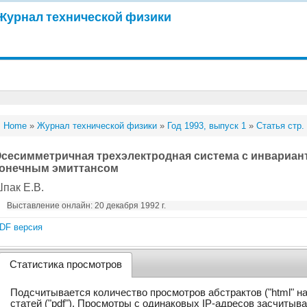
Журнал технической физики
Home
»
Журнал технической физики
»
Год 1993, выпуск 1
»
Статья стр.
сесимметричная трехэлектродная система с инвариант
онечным эмиттансом
пак Е.В.
Выставление онлайн: 20 декабря 1992 г.
DF версия
Статистика просмотров
Подсчитывается количество просмотров абстрактов ("html" н
статей ("pdf"). Просмотры с одинаковых IP-адресов засчитыв