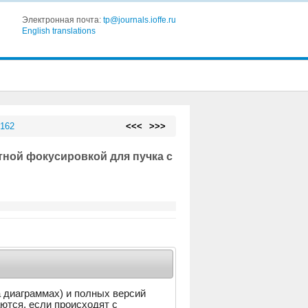
Электронная почта:
tp@journals.ioffe.ru
English translations
 162
<<<
>>>
ной фокусировкой для пучка с
а диаграммах) и полных версий
аются, если происходят с