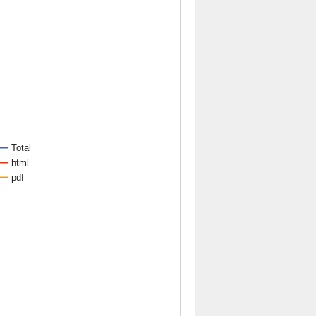
Total
html
pdf