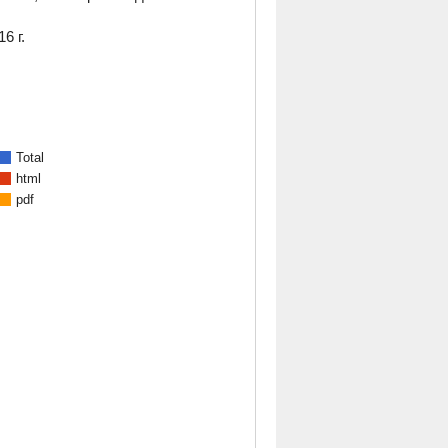
6 г.
Total
html
pdf