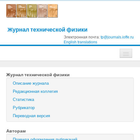
Журнал технической физики
Электронная почта:
tp@journals.ioffe.ru
English translations
Журналы
Журнал технической физики
Журнал технической физики
Описание журнала
Письма в Журнал технической физики
Редакционная коллегия
Статистика
Физика твердого тела
Рубрикатор
Физика и техника полупроводников
Переводная версия
Оптика и спектроскопия
Авторам
Поиск
Правила оформления публикаций