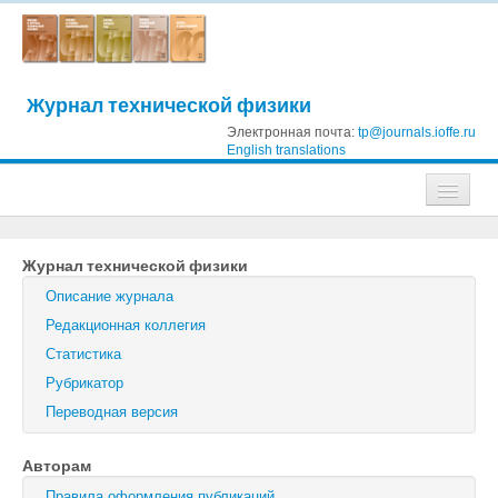
Журнал технической физики
Электронная почта:
tp@journals.ioffe.ru
English translations
Журналы
Журнал технической физики
Журнал технической физики
Описание журнала
Письма в Журнал технической физики
Редакционная коллегия
Статистика
Физика твердого тела
Рубрикатор
Физика и техника полупроводников
Переводная версия
Оптика и спектроскопия
Авторам
Поиск
Правила оформления публикаций