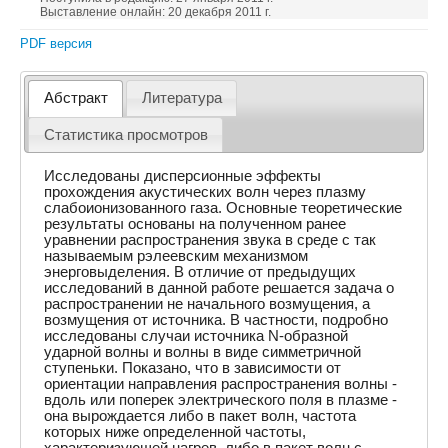
Выставление онлайн: 20 декабря 2011 г.
PDF версия
Абстракт
Литература
Статистика просмотров
Исследованы дисперсионные эффекты
прохождения акустических волн через плазму
слабоионизованного газа. Основные теоретические
результаты основаны на полученном ранее
уравнении распространения звука в среде с так
называемым рэлеевским механизмом
энерговыделения. В отличие от предыдущих
исследований в данной работе решается задача о
распространении не начального возмущения, а
возмущения от источника. В частности, подробно
исследованы случаи источника N-образной
ударной волны и волны в виде симметричной
ступеньки. Показано, что в зависимости от
ориентации направления распространения волны -
вдоль или поперек электрического поля в плазме -
она вырождается либо в пакет волн, частота
которых ниже определенной частоты,
характеризующей нагрев, либо в пакет волн с