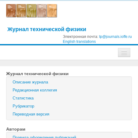
Журнал технической физики
Электронная почта:
tp@journals.ioffe.ru
English translations
Журналы
Журнал технической физики
Журнал технической физики
Описание журнала
Письма в Журнал технической физики
Редакционная коллегия
Статистика
Физика твердого тела
Рубрикатор
Физика и техника полупроводников
Переводная версия
Оптика и спектроскопия
Авторам
Поиск
Правила оформления публикаций