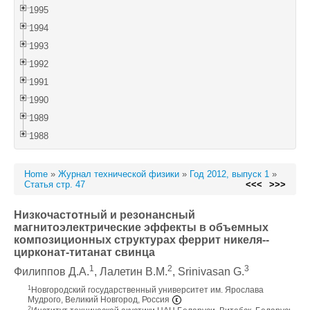
1995
1994
1993
1992
1991
1990
1989
1988
Home
»
Журнал технической физики
»
Год 2012, выпуск 1
»
Статья стр. 47
<<<
>>>
Низкочастотный и резонансный
магнитоэлектрические эффекты в объемных
композиционных структурах феррит никеля--
цирконат-титанат свинца
1
2
3
Филиппов Д.А.
, Лалетин В.М.
, Srinivasan G.
1
Новгородский государственный университет им. Ярослава
Мудрого, Великий Новгород, Россия
2