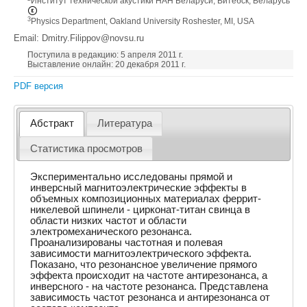
Институт технической акустики НАН Беларуси, Витебск, Беларусь
3
Physics Department, Oakland University Roshester, MI, USA
Email: Dmitry.Filippov@novsu.ru
Поступила в редакцию: 5 апреля 2011 г.
Выставление онлайн: 20 декабря 2011 г.
PDF версия
Абстракт
Литература
Статистика просмотров
Экспериментально исследованы прямой и
инверсный магнитоэлектрические эффекты в
объемных композиционных материалах феррит-
никелевой шпинели - цирконат-титан свинца в
области низких частот и области
электромеханического резонанса.
Проанализированы частотная и полевая
зависимости магнитоэлектрического эффекта.
Показано, что резонансное увеличение прямого
эффекта происходит на частоте антирезонанса, а
инверсного - на частоте резонанса. Представлена
зависимость частот резонанса и антирезонанса от