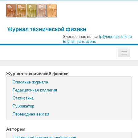
Журнал технической физики
Электронная почта:
tp@journals.ioffe.ru
English translations
Журналы
Журнал технической физики
Журнал технической физики
Описание журнала
Письма в Журнал технической физики
Редакционная коллегия
Статистика
Физика твердого тела
Рубрикатор
Физика и техника полупроводников
Переводная версия
Оптика и спектроскопия
Авторам
Поиск
Правила оформления публикаций