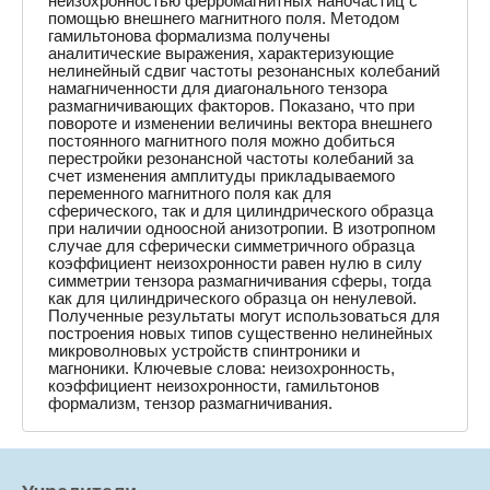
неизохронностью ферромагнитных наночастиц с
помощью внешнего магнитного поля. Методом
гамильтонова формализма получены
аналитические выражения, характеризующие
нелинейный сдвиг частоты резонансных колебаний
намагниченности для диагонального тензора
размагничивающих факторов. Показано, что при
повороте и изменении величины вектора внешнего
постоянного магнитного поля можно добиться
перестройки резонансной частоты колебаний за
счет изменения амплитуды прикладываемого
переменного магнитного поля как для
сферического, так и для цилиндрического образца
при наличии одноосной анизотропии. В изотропном
случае для сферически симметричного образца
коэффициент неизохронности равен нулю в силу
симметрии тензора размагничивания сферы, тогда
как для цилиндрического образца он ненулевой.
Полученные результаты могут использоваться для
построения новых типов существенно нелинейных
микроволновых устройств спинтроники и
магноники. Ключевые слова: неизохронность,
коэффициент неизохронности, гамильтонов
формализм, тензор размагничивания.