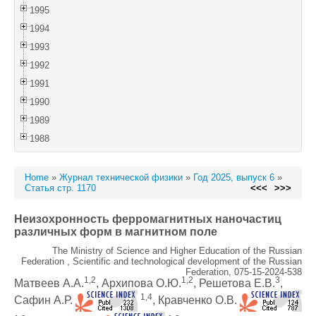
1995
1994
1993
1992
1991
1990
1989
1988
Home
»
Журнал технической физики
»
Год 2025, выпуск 6
»
Статья стр. 1170
<<<
>>>
Неизохронность ферромагнитных наночастиц
различных форм в магнитном поле
The Ministry of Science and Higher Education of the Russian
Federation , Scientific and technological development of the Russian
Federation, 075-15-2024-538
1,2
1,2
3
Матвеев A.А.
, Архипова О.Ю.
, Решетова Е.В.
,
1,4
Сафин А.Р.
, Кравченко О.В.