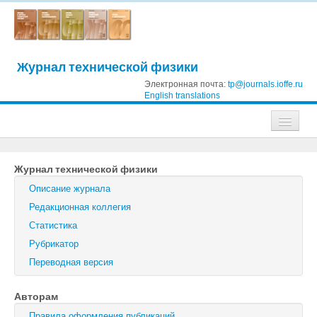
Журнал технической физики
Электронная почта:
tp@journals.ioffe.ru
English translations
Журналы
Журнал технической физики
Журнал технической физики
Описание журнала
Письма в Журнал технической физики
Редакционная коллегия
Статистика
Физика твердого тела
Рубрикатор
Физика и техника полупроводников
Переводная версия
Оптика и спектроскопия
Авторам
Поиск
Правила оформления публикаций