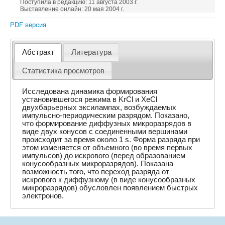
Поступила в редакцию: 11 августа 2003 г.
Выставление онлайн: 20 мая 2004 г.
PDF версия
Абстракт
Литература
Статистика просмотров
Исследована динамика формирования
установившегося режима в KrCl и XeCl
двухбарьерных эксилампах, возбуждаемых
импульсно-периодическим разрядом. Показано,
что формирование диффузных микроразрядов в
виде двух конусов с соединенными вершинами
происходит за время около 1 s. Форма разряда при
этом изменяется от объемного (во время первых
импульсов) до искрового (перед образованием
конусообразных микроразрядов). Показана
возможность того, что переход разряда от
искрового к диффузному (в виде конусообразных
микроразрядов) обусловлен появлением быстрых
электронов.