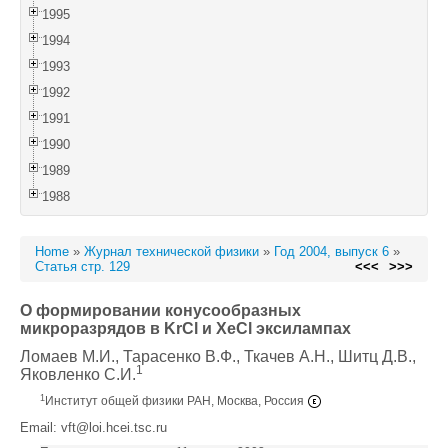
1995
1994
1993
1992
1991
1990
1989
1988
Home
»
Журнал технической физики
»
Год 2004, выпуск 6
»
Статья стр. 129
<<<
>>>
О формировании конусообразных
микроразрядов в KrCl и XeCl эксилампах
Ломаев М.И.
, Тарасенко В.Ф.
, Ткачев А.Н.
, Шитц Д.В.
,
1
Яковленко С.И.
1
Институт общей физики РАН, Москва, Россия
Email: vft@loi.hcei.tsc.ru