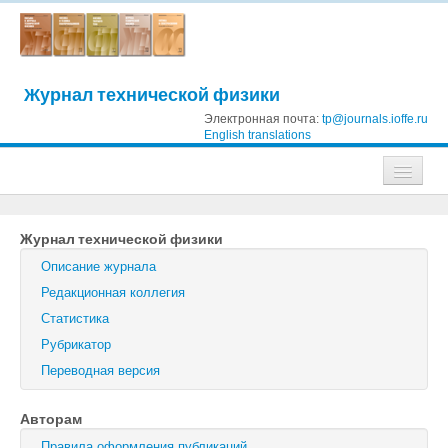
Журнал технической физики
Электронная почта:
tp@journals.ioffe.ru
English translations
Журналы
Журнал технической физики
Журнал технической физики
Описание журнала
Письма в Журнал технической физики
Редакционная коллегия
Статистика
Физика твердого тела
Рубрикатор
Физика и техника полупроводников
Переводная версия
Оптика и спектроскопия
Авторам
Поиск
Правила оформления публикаций