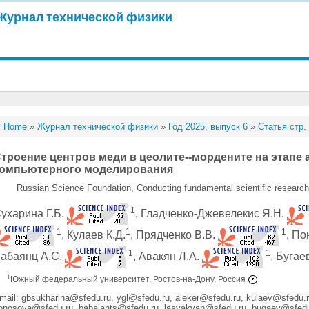
Журнал технической физики
Home
»
Журнал технической физики
»
Год 2025, выпуск 6
»
Статья стр.
троение центров меди в цеолите--мордените на этапе
омпьютерного моделирования
Russian Science Foundation, Conducting fundamental scientific research 
1
ухарина Г.Б.
, Гладченко-Джевелекис Я.Н.
1
1
1
, Кулаев К.Д.
, Прядченко В.В.
, По
1
1
абаянц А.С.
, Авакян Л.А.
, Бугае
1
Южный федеральный университет, Ростов-на-Дону, Россия
mail: gbsukharina@sfedu.ru, ygl@sfedu.ru, aleker@sfedu.ru, kulaev@sfedu.
onosova@sfedu.ru, babaiants@sfedu.ru, laavakyan@sfedu.ru, bugaev@sfedu