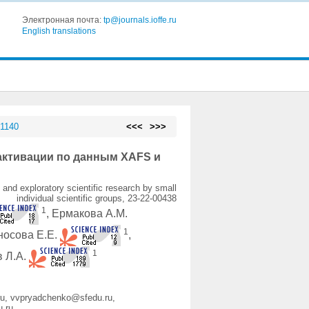
Электронная почта:
tp@journals.ioffe.ru
English translations
 1140
<<<
>>>
 активации по данным XAFS и
and exploratory scientific research by small
individual scientific groups, 23-22-00438
1
, Ермакова А.М.
1
носова Е.Е.
,
1
в Л.А.
ru, vvpryadchenko@sfedu.ru,
.ru