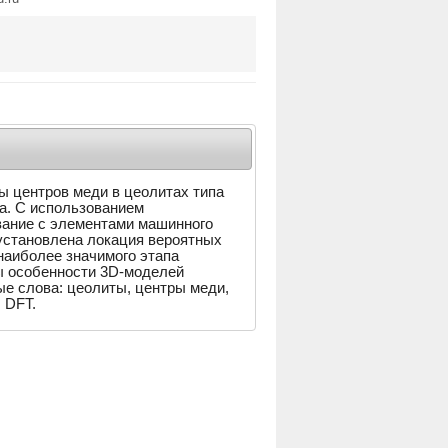
 центров меди в цеолитах типа
а. С использованием
ание с элементами машинного
установлена локация вероятных
наиболее значимого этапа
ны особенности 3D-моделей
ые слова: цеолиты, центры меди,
 DFT.