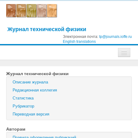
Журнал технической физики
Электронная почта:
tp@journals.ioffe.ru
English translations
Журналы
Журнал технической физики
Журнал технической физики
Описание журнала
Письма в Журнал технической физики
Редакционная коллегия
Статистика
Физика твердого тела
Рубрикатор
Физика и техника полупроводников
Переводная версия
Оптика и спектроскопия
Авторам
Поиск
Правила оформления публикаций