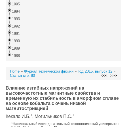
1995
1994
1993
1992
1991
1990
1989
1988
Home
»
Журнал технической физики
»
Год 2015, выпуск 12
»
Статья стр. 80
<<<
>>>
Влияние изгибных напряжений на
высокочастотные магнитные свойства и
временную их стабильность в аморфном сплаве
на основе кобальта c очень низкой
магнитострикцией
1
1
Кекало И.Б.
, Могильников П.С.
1
Национальный исследовательский технологический университет