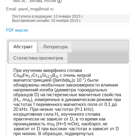
"МИСиС", Москва, Россия
Email: pavel_mog@mail.ru
Поступила в редакцию: 13 января 2015 г.
Выставление онлайн: 19 ноября 2015 г.
PDF версия
Абстракт
Литература
Статистика просмотров
При изучении аморфного сплава
Со
Fe
Cr
Si
B
с очень низкой
69
3.7
3.8
12.5
11
-7
магнитострикцией (|lambda
|≤ 10
) были
s
обнаружены необычные закономерности влияния
напряжений изгиба (диаметра тороидальных
образцов D) на гистерезисные магнитные свойства
(H
, mu
), измеренные в динамическом режиме при
c
5
частотах f переменного магнитного поля от 0.1 до
20 kHz. При низких частотах (f<1 kHz)
коэрцитивная сила H
изученного сплава
c
практически не зависит от D, в то время как
проницаемость mu
(H=5 mOe), наоборот, не
5
зависит от D при высоких частотах и зависит от D
при низких. В образцах, подвергнутых