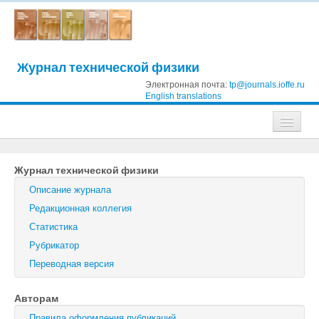
Журнал технической физики
Электронная почта:
tp@journals.ioffe.ru
English translations
Журналы
Журнал технической физики
Журнал технической физики
Описание журнала
Письма в Журнал технической физики
Редакционная коллегия
Статистика
Физика твердого тела
Рубрикатор
Физика и техника полупроводников
Переводная версия
Оптика и спектроскопия
Авторам
Поиск
Правила оформления публикаций