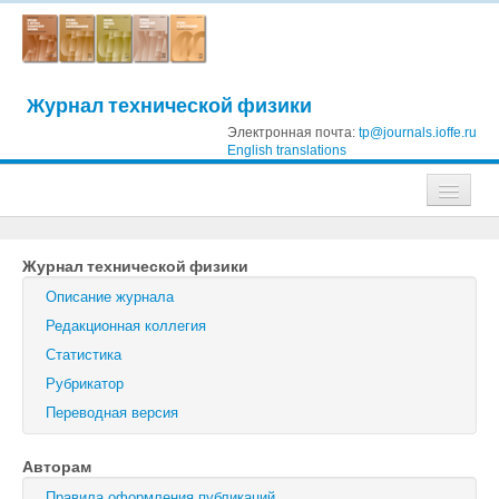
Журнал технической физики
Электронная почта:
tp@journals.ioffe.ru
English translations
Журналы
Журнал технической физики
Журнал технической физики
Описание журнала
Письма в Журнал технической физики
Редакционная коллегия
Статистика
Физика твердого тела
Рубрикатор
Физика и техника полупроводников
Переводная версия
Оптика и спектроскопия
Авторам
Поиск
Правила оформления публикаций